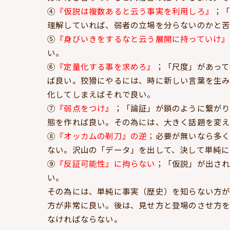
④
『仮説は複数あると云う事実を利用しろ』
；
理解していれば、弱者の立場を分らないのかと
⑤
『身びいきをするなと云う展開に持っていけ』
い。
⑥
『定量化する事を求めろ』
；「尺度」があっ
ば良い。狡猾にやるには、時に新しい言葉を生
化してしまえばそれで良い。
⑦
『弱点をつけ』
；「論証」が鎖のように繋がり
態を作れば良い。その為には、大きく話題を変え
⑧
『オッカムの剃刀』の逆；
必要が無いなら多
ない。沢山の「データ」を出して、決して単純に
⑨
『反証可能性』に拘らない
；「仮説」が出され
い。
その為には、単純に事実（歴史）を知らない方
方が非常に良い。後は、見せ方と登場のさせ方
なければならない。