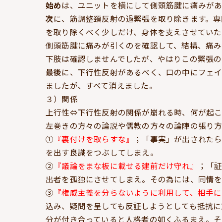
始め
は、ユニットを横にして側頭筋腱に痛みがあ
次
に、筋調整頚反射の過緊張を取り除きます。専
を取り除くべく少しだけ、身体を支えさせていた
側頭筋腱に痛みが引くのを確認して、結構、痛み
下肢は確認しませんでしたが、やはりこの緊張の
最後
に、下行性反射があるべく、口の中にフェイ
ましたが、すべて消えました。
３）関係
上行性⇔下行性反射の関係が崩れる時、何が起こ
左巻きの方々の論説や儒教の方々の論陣の張り方
①
『裏付けを取らすな』
；「事実」が出されたら
を出す良識をつぶしてしまえ。
②
『議論をまな板に載せる建前だけ守れ』
；「
出者を孤独にさせてしまえ。その為には、同情
③
『権威主義を分らないように利用して、相手に
込み、疑問を呈しても反証しようとしても抵抗に
分が付き合っていると人格者の如くふるまえ。そ