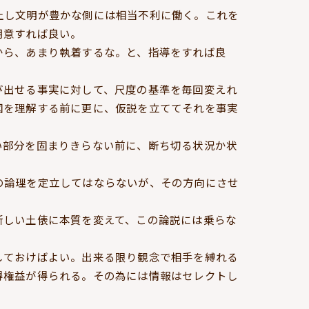
上し文明が豊かな側には相当不利に働く。これを
用意すれば良い。
から、あまり執着するな。と、指導をすれば良
び出せる事実に対して、尺度の基準を毎回変えれ
図を理解する前に更に、仮説を立ててそれを事実
い部分を固まりきらない前に、断ち切る状況か状
の論理を定立してはならないが、その方向にさせ
新しい土俵に本質を変えて、この論説には乗らな
しておけばよい。出来る限り観念で相手を縛れる
得権益が得られる。その為には情報はセレクトし