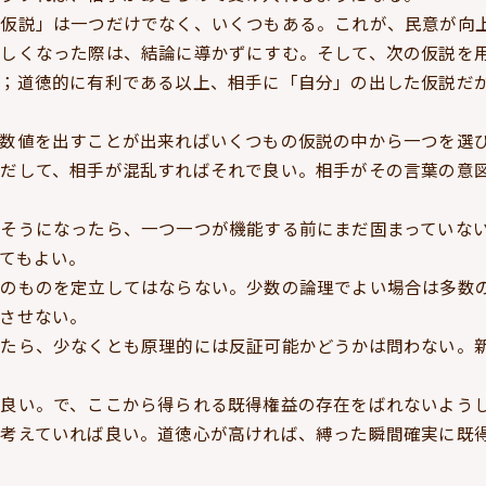
「仮説」は一つだけでなく、いくつもある。これが、民意が向
苦しくなった際は、結論に導かずにすむ。そして、次の仮説を
；道徳的に有利である以上、相手に「自分」の出した仮説だ
て数値を出すことが出来ればいくつもの仮説の中から一つを選
みだして、相手が混乱すればそれで良い。相手がその言葉の意
そうになったら、一つ一つが機能する前にまだ固まっていな
てもよい。
くのものを定立してはならない。少数の論理でよい場合は多数
させない。
たら、少なくとも原理的には反証可能かどうかは問わない。
が良い。で、ここから得られる既得権益の存在をばれないよう
を考えていれば良い。道徳心が高ければ、縛った瞬間確実に既