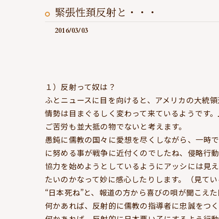
緊張性頚反射と・・・
2016/03/03
１）反射って奴は？
ふとニュースに目を向けると、アメリカの大統領
情勢は目まぐるしく変わって来ているようです。
ご苦労も並大抵の物でないと考えます。
愚鈍に儒教の国々に愛想を尽くしながら、一時
に努める事が戦争に近付くのでしたね、侵略行動
協力を始めようとしているようにアッシには見え
たいのかなって妙に感心したりします。（見てい
“日本死ね”と、報道の方から喜びの唄が聞こえ
何かあれば、反射的に儒教の指導者に忠誠をつ
何かあれば、反射的に日本悪い子にするよう行