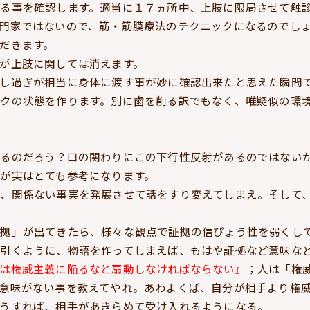
る事を確認します。適当に１７ヵ所中、上肢に限局させて触
門家ではないので、筋・筋膜療法のテクニックになるのでし
だきます。
が上肢に関しては消えます。
し過ぎが相当に身体に渡す事が妙に確認出来たと思えた瞬間
クの状態を作ります。別に歯を削る訳でもなく、唯疑似の環
るのだろう？口の関わりにこの下行性反射があるのではない
が実はとても参考になります。
、関係ない事実を発展させて話をすり変えてしまえ。そして
証拠」が出てきたら、様々な観点で証拠の信ぴょう性を弱くし
を引くように、物語を作ってしまえば、もはや証拠など意味な
は権威主義に陥るなと扇動しなければならない』
；人は「権
意味がない事を教えてやれ。あわよくば、自分が相手より権
うすれば、相手があきらめて受け入れるようになる。