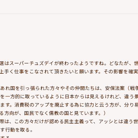
選はスーパーチュズデイが終わったようですね。どなたが、
上手く仕事をこなされて頂きたいと願います。その影響を確
であれ国を引っ張られた方々やその仲間たちは、安保法案（戦
を一方的に取っているように日本からは見えるけれど、違う
ます。消費税のアップを廃止する為に協力と云う方が、分り
る方向が、国民でなく儒教の国と見ています。）
た際は、この方々だけが認める民主主義って、アッシとは違う
くす行動を取る。
動する。