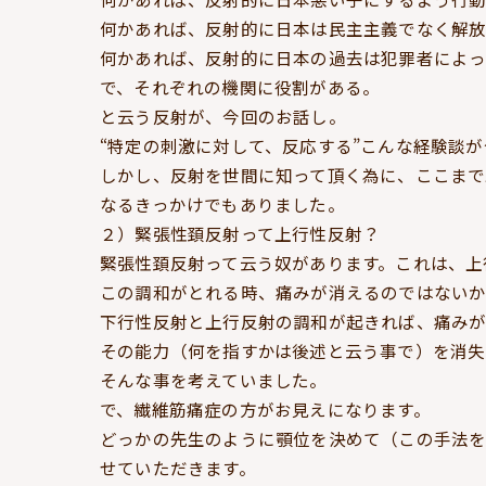
何かあれば、反射的に日本は民主主義でなく解
何かあれば、反射的に日本の過去は犯罪者によっ
で、それぞれの機関に役割がある。
と云う反射が、今回のお話し。
“特定の刺激に対して、反応する”こんな経験談
しかし、反射を世間に知って頂く為に、ここま
なるきっかけでもありました。
２）緊張性頚反射って上行性反射？
緊張性頚反射って云う奴があります。これは、上
この調和がとれる時、痛みが消えるのではない
下行性反射と上行反射の調和が起きれば、痛み
その能力（何を指すかは後述と云う事で）を消失
そんな事を考えていました。
で、繊維筋痛症の方がお見えになります。
どっかの先生のように顎位を決めて（この手法
せていただきます。