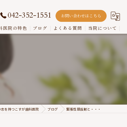
042-352-1551
お問い合わせはこちら
科医院の特色
ブログ
よくある質問
当院について
嚙み合わせ
インプラント
入れ歯
歯周病
虫歯
い志を持つこすが歯科医院
ブログ
緊張性頚反射と・・・