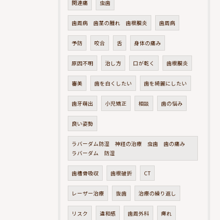
関連痛
虫歯
歯周病 歯茎の腫れ 歯根膜炎
歯周病
予防
咬合
舌
身体の痛み
原因不明
治し方
口が乾く
歯根膜炎
審美
歯を白くしたい
歯を綺麗にしたい
歯牙萌出
小児矯正
相談
歯の悩み
良い姿勢
ラバーダム防湿 神経の治療 虫歯 歯の痛み
ラバーダム 防湿
歯槽骨吸収
歯根破折
CT
レーザー治療
抜歯
治療の繰り返し
リスク
違和感
歯周外科
痺れ