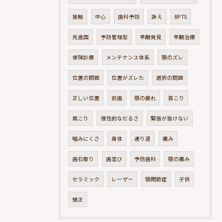
接触
中心
歯科予防
訴え
BPTS
先進国
予防管理型
早期発見
早期治療
保険診療
メンテナンス体系
顎のズレ
位置の問題
位置がズレた
選択の問題
正しい位置
前歯
顎の疲れ
首こり
肩こり
慢性的なだるさ
緊張が抜けない
噛みにくさ
身体
通り道
痛み
歯石取り
歯並び
予防歯科
顎の痛み
セラミック
レーザー
顎関節症
子供
矯正