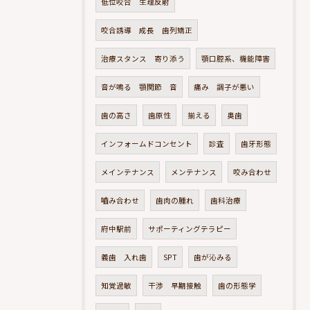
低位咬合 生理反射
咬合誘導 成長 歯列矯正
治療スタンス 寄り添う
顎口腔系、機能障害
音が鳴る 顎関節 音
痛み 調子が悪い
歯の高さ
歯原性
揃える
奥歯
インフォームドコンセント
診査
歯牙形態
メインテナンス
メンテナンス
咬み合わせ
嚙み合わせ
歯肉の腫れ
歯科治療
府中駅前
サポーティングテラピー
義歯 入れ歯
SPT
歯が沁みる
知覚過敏
干渉 早期接触
歯の形態学