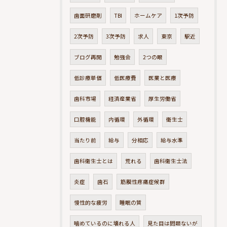
歯面研磨剤
TBI
ホームケア
1次予防
2次予防
3次予防
求人
東京
駅近
ブログ再開
勉強会
2つの眼
低診療単価
低医療費
医業と医療
歯科市場
経済産業省
厚生労働省
口腔機能
内循環
外循環
衛生士
当たり前
給与
分相応
給与水準
歯科衛生士とは
荒れる
歯科衛生士法
炎症
歯石
筋膜性疼痛症候群
慢性的な疲労
睡眠の質
噛めているのに壊れる人
見た目は問題ないが