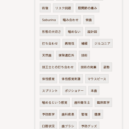
術後
リスク回避
股関節の痛み
Saburina
噛み合わせ
仮歯
形態の大切さ
噛めない
設計図
打ち合わせ
再現性
補綴
ジルコニア
天然歯
保険適応外
技術
技工士との打ち合わせ
技術の発展
姿勢
体性感覚
体性感覚刺激
マウスピース
スプリント
ポジショナー
本歯
噛めるという感覚
歯科衛生士
臨床医学
予防医学
歯科疾患
管理
健康
口腔状況
歯ブラシ
予防グッズ