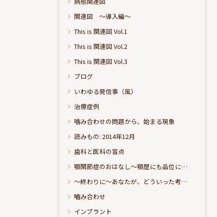
病態関連図
関連図 ～導入編～
This is 関連図 Vol.1
This is 関連図 Vol.2
This is 関連図 Vol.3
ブログ
いわゆる発信事（風）
治療症例
噛み合わせの問題から、始まる現象
読みもの: 2014年12月
歯科と医科の盲点
顎関節症のおはなし～顎歴にも品位にこだわりたい
～終わりに～あなたが、どういった考えの治療をお求めになられるのか？
嚙み合わせ
インプラント