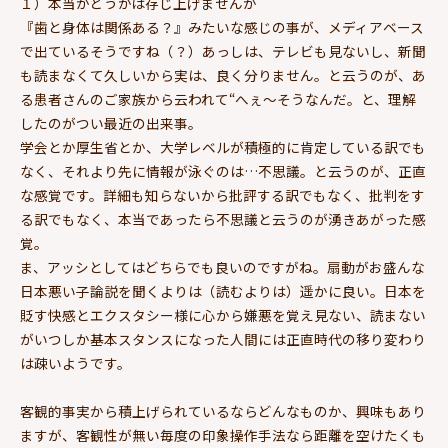
１）本当かどうかは存じ上げませんが
『歯と身体は関係ある？』みたいな感じの事が、メディアベース
で出ているそうですね（？）あっしは、テレビも見ないし、新聞
も読まなくて久しいから実は、良く分りません。と云うのが、あ
る患者さんのご家族から云われて“へぇ～そうなんだ。と、理解
したのがつい最近の出来事。
学会とか厚生省とか、大学レベルが積極的に肯定している訳でも
なく、それより先に情報が泳ぐのは…不思議。と云うのが、正直
な感覚です。詳細も知らないから批評する訳でもなく、批判をす
る訳でもなく、本当であったら不思議と云うのが湧きあがった感
覚。
ま、アッシとしてはどちらでも良いのですがね。扇動がお盛んな
日本悪い子論説を聞くよりは（読むよりは）遥かに良い。日本を
貶す快感とエクスタシー様に心から嫌悪を覚え見ない、読まない
がいつしか基本スタンスになった人間には正直時代の移り変わり
は疎いようです。
客観的事実から積上げられているならどんなものか、興味もあり
ますが、客観性が無い毎度の印象操作手法なら距離を空けたくも