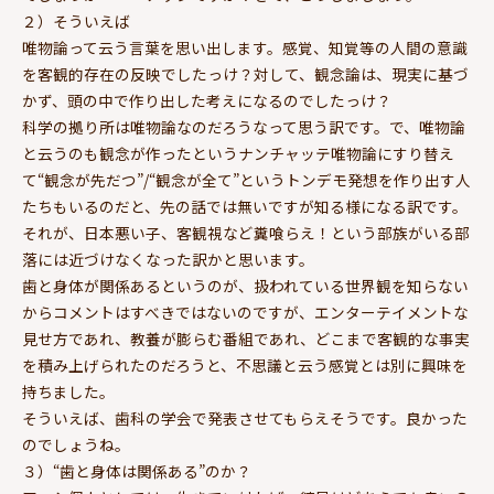
２）そういえば
唯物論って云う言葉を思い出します。感覚、知覚等の人間の意識
を客観的存在の反映でしたっけ？対して、観念論は、現実に基づ
かず、頭の中で作り出した考えになるのでしたっけ？
科学の拠り所は唯物論なのだろうなって思う訳です。で、唯物論
と云うのも観念が作ったというナンチャッテ唯物論にすり替え
て“観念が先だつ”/“観念が全て”というトンデモ発想を作り出す人
たちもいるのだと、先の話では無いですが知る様になる訳です。
それが、日本悪い子、客観視など糞喰らえ！という部族がいる部
落には近づけなくなった訳かと思います。
歯と身体が関係あるというのが、扱われている世界観を知らない
からコメントはすべきではないのですが、エンターテイメントな
見せ方であれ、教養が膨らむ番組であれ、どこまで客観的な事実
を積み上げられたのだろうと、不思議と云う感覚とは別に興味を
持ちました。
そういえば、歯科の学会で発表させてもらえそうです。良かった
のでしょうね。
３）“歯と身体は関係ある”のか？