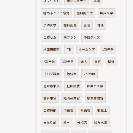
スプリント
ポジショナー
本歯
噛めるという感覚
歯科衛生士
臨床医学
予防医学
歯科疾患
管理
健康
口腔状況
歯ブラシ
予防グッズ
歯面研磨剤
TBI
ホームケア
1次予防
2次予防
3次予防
求人
東京
駅近
ブログ再開
勉強会
2つの眼
低診療単価
低医療費
医業と医療
歯科市場
経済産業省
厚生労働省
口腔機能
内循環
外循環
衛生士
当たり前
給与
分相応
給与水準