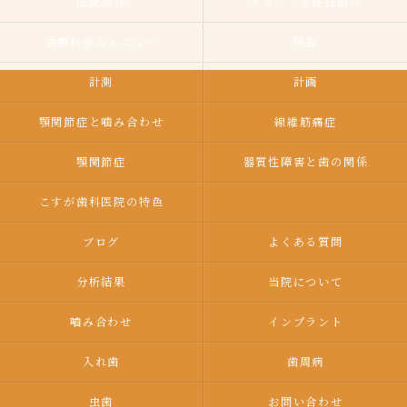
医院紹介
スタッフ＆院長紹介
治療料金＆メニュー
検査
計測
計画
顎関節症と噛み合わせ
線維筋痛症
顎関節症
器質性障害と歯の関係
こすが歯科医院の特色
ブログ
よくある質問
分析結果
当院について
嚙み合わせ
インプラント
入れ歯
歯周病
虫歯
お問い合わせ