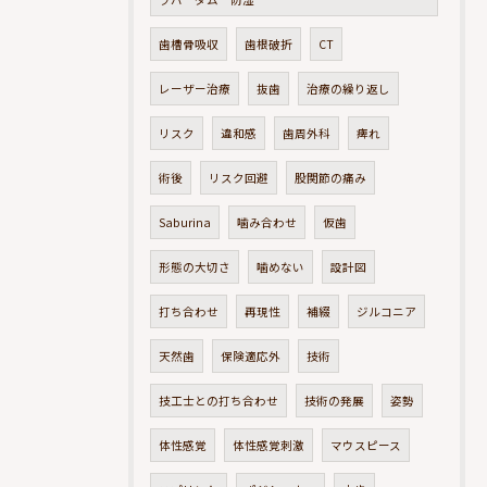
歯槽骨吸収
歯根破折
CT
レーザー治療
抜歯
治療の繰り返し
リスク
違和感
歯周外科
痺れ
術後
リスク回避
股関節の痛み
Saburina
噛み合わせ
仮歯
形態の大切さ
噛めない
設計図
打ち合わせ
再現性
補綴
ジルコニア
天然歯
保険適応外
技術
技工士との打ち合わせ
技術の発展
姿勢
体性感覚
体性感覚刺激
マウスピース