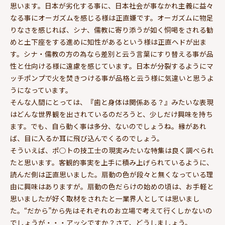
思います。日本が劣化する事に、日本社会が事なかれ主義に益々
なる事にオーガズムを感じる様は正直嫌です。オーガズムに物足
りなさを感じれば、シナ、儒教に寄り添うが如く恫喝をされる勧
めと土下座をする進めに知性があるという様は正直ヘドが出ま
す。シナ・儒教の方の為なら差別と云う言葉にすり替える事が品
性と仕向ける様に遠慮を感じています。日本が分裂するようにマ
ッチポンプで火を焚きつける事が品格と云う様に気違いと思うよ
うになっています。
そんな人間にとっては、『歯と身体は関係ある？』みたいな表現
はどんな世界観を出されているのだろうと、少しだけ興味を持ち
ます。でも、自ら動く事は多分、ないのでしょうね。縁があれ
ば、目に入るか耳に飛び込んでくるのでしょう。
そういえば、ポ○トの技工士の現実みたいな特集は良く調べられ
たと思います。客観的事実を上手に積み上げられているように、
読んだ側は正直思いました。扇動の色が段々と無くなっている理
由に興味はありますが。扇動の色だらけの始めの頃は、お手軽と
思いましたが好く取材をされたと一業界人としては思いまし
た。“だから”から先はそれぞれのお立場で考えて行くしかないの
でしょうが・・・アッシですか？さて、どうしましょう。