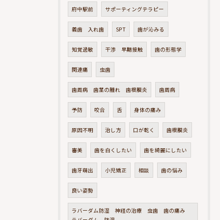
府中駅前
サポーティングテラピー
義歯 入れ歯
SPT
歯が沁みる
知覚過敏
干渉 早期接触
歯の形態学
関連痛
虫歯
歯周病 歯茎の腫れ 歯根膜炎
歯周病
予防
咬合
舌
身体の痛み
原因不明
治し方
口が乾く
歯根膜炎
審美
歯を白くしたい
歯を綺麗にしたい
歯牙萌出
小児矯正
相談
歯の悩み
良い姿勢
ラバーダム防湿 神経の治療 虫歯 歯の痛み
ラバーダム 防湿