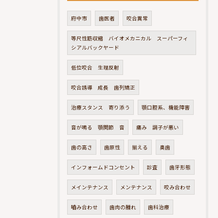
府中市
歯医者
咬合異常
等尺性筋収縮 バイオメカニカル スーパーフィ
シアルバックヤード
低位咬合 生理反射
咬合誘導 成長 歯列矯正
治療スタンス 寄り添う
顎口腔系、機能障害
音が鳴る 顎関節 音
痛み 調子が悪い
歯の高さ
歯原性
揃える
奥歯
インフォームドコンセント
診査
歯牙形態
メインテナンス
メンテナンス
咬み合わせ
嚙み合わせ
歯肉の腫れ
歯科治療