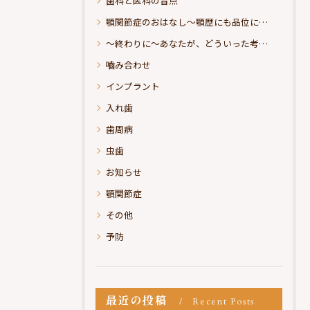
歯科と医科の盲点
顎関節症のおはなし～顎歴にも品位にこだわりたい
～終わりに～あなたが、どういった考えの治療をお求めになられるのか？
嚙み合わせ
インプラント
入れ歯
歯周病
虫歯
お知らせ
顎関節症
その他
予防
最近の投稿
Recent Posts