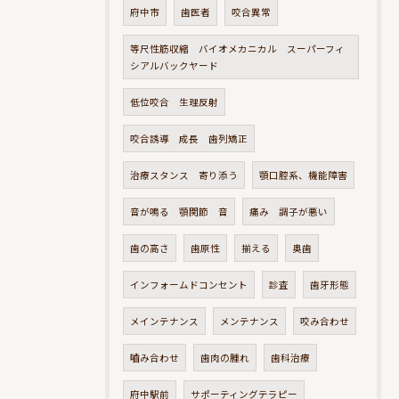
府中市
歯医者
咬合異常
等尺性筋収縮 バイオメカニカル スーパーフィ
シアルバックヤード
低位咬合 生理反射
咬合誘導 成長 歯列矯正
治療スタンス 寄り添う
顎口腔系、機能障害
音が鳴る 顎関節 音
痛み 調子が悪い
歯の高さ
歯原性
揃える
奥歯
インフォームドコンセント
診査
歯牙形態
メインテナンス
メンテナンス
咬み合わせ
嚙み合わせ
歯肉の腫れ
歯科治療
府中駅前
サポーティングテラピー