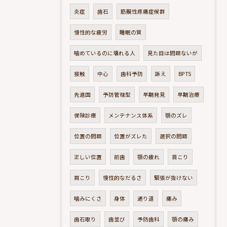
炎症
歯石
筋膜性疼痛症候群
慢性的な疲労
睡眠の質
噛めているのに壊れる人
見た目は問題ないが
接触
中心
歯科予防
訴え
BPTS
先進国
予防管理型
早期発見
早期治療
保険診療
メンテナンス体系
顎のズレ
位置の問題
位置がズレた
選択の問題
正しい位置
前歯
顎の疲れ
首こり
肩こり
慢性的なだるさ
緊張が抜けない
噛みにくさ
身体
通り道
痛み
歯石取り
歯並び
予防歯科
顎の痛み