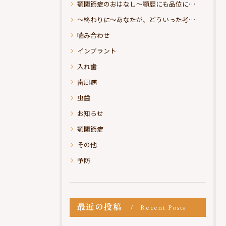
顎関節症のおはなし～顎歴にも品位にこだわりたい
～終わりに～あなたが、どういった考えの治療をお求めになられるのか？
嚙み合わせ
インプラント
入れ歯
歯周病
虫歯
お知らせ
顎関節症
その他
予防
最近の投稿
Recent Posts