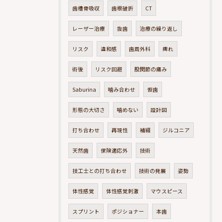
歯槽骨吸収
歯根破折
CT
レーザー治療
抜歯
治療の繰り返し
リスク
違和感
歯周外科
痺れ
術後
リスク回避
股関節の痛み
Saburina
噛み合わせ
仮歯
形態の大切さ
噛めない
設計図
打ち合わせ
再現性
補綴
ジルコニア
天然歯
保険適応外
技術
技工士との打ち合わせ
技術の発展
姿勢
体性感覚
体性感覚刺激
マウスピース
スプリント
ポジショナー
本歯