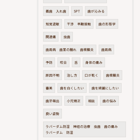
義歯 入れ歯
SPT
歯が沁みる
知覚過敏
干渉 早期接触
歯の形態学
関連痛
虫歯
歯周病 歯茎の腫れ 歯根膜炎
歯周病
予防
咬合
舌
身体の痛み
原因不明
治し方
口が乾く
歯根膜炎
審美
歯を白くしたい
歯を綺麗にしたい
歯牙萌出
小児矯正
相談
歯の悩み
良い姿勢
ラバーダム防湿 神経の治療 虫歯 歯の痛み
ラバーダム 防湿