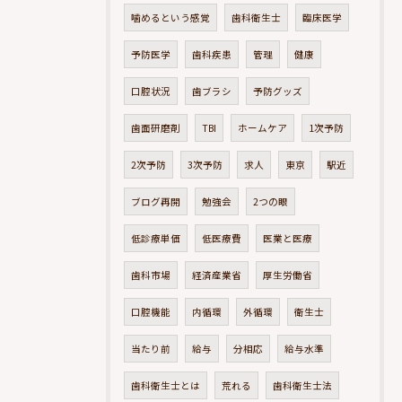
噛めるという感覚
歯科衛生士
臨床医学
予防医学
歯科疾患
管理
健康
口腔状況
歯ブラシ
予防グッズ
歯面研磨剤
TBI
ホームケア
1次予防
2次予防
3次予防
求人
東京
駅近
ブログ再開
勉強会
2つの眼
低診療単価
低医療費
医業と医療
歯科市場
経済産業省
厚生労働省
口腔機能
内循環
外循環
衛生士
当たり前
給与
分相応
給与水準
歯科衛生士とは
荒れる
歯科衛生士法