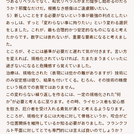
つあるリベラルでなく、和式リベラルがまた闊歩し始めるのだろ
うか？邪魔なだけだ。根拠なき感傷はご遠慮願いたい。
５）新しいことをする必要がないという事が最強の利点としたい
あっしは、ずっと「変わらない事に拘りたい」という変わる選択
をしました。これが、最も合理的かつ安定的なものになると考え
たからです。数字には表れないが、重要な要素になると考えまし
た。
ところが、そこには基準が必要だと遅れて気が付きます。言い方
を変えれば、規格化されていなければ、たまたまうまくいったに
過ぎないになると危機感すら覚えていました。
治療は、規格化された（表現には些かの難がありますが）技術に
のみ安定感は宿り、結果も付いてくる。むろん、その技術の精度
という視点での表現ではありません。
この変わらない繰り返しを作るには、一定の規格化された“何
か”が必要と考えるに至ります。その時、ライセンス者も安心感
を抱き、厄介者を受け入れる勇気が湧くと考えるようなります。
ところが、規格化するには大地に対して骨格というか、咬合がど
う位置関係を維持しているか知る必要がありました。フランクフ
ルト平面に対してとでも専門的には言えば良いのでしょうか？