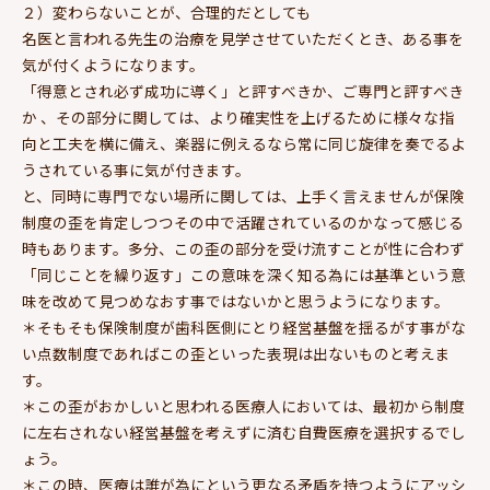
２）変わらないことが、合理的だとしても
名医と言われる先生の治療を見学させていただくとき、ある事を
気が付くようになります。
「得意とされ必ず成功に導く」と評すべきか、ご専門と評すべき
か 、その部分に関しては、より確実性を上げるために様々な指
向と工夫を横に備え、楽器に例えるなら常に同じ旋律を奏でるよ
うされている事に気が付きます。
と、同時に専門でない場所に関しては、上手く言えませんが保険
制度の歪を肯定しつつその中で活躍されているのかなって感じる
時もあります。多分、この歪の部分を受け流すことが性に合わず
「同じことを繰り返す」この意味を深く知る為には基準という意
味を改めて見つめなおす事ではないかと思うようになります。
＊そもそも保険制度が歯科医側にとり経営基盤を揺るがす事がな
い点数制度であればこの歪といった表現は出ないものと考えま
す。
＊この歪がおかしいと思われる医療人においては、最初から制度
に左右されない経営基盤を考えずに済む自費医療を選択するでし
ょう。
＊この時、医療は誰が為にという更なる矛盾を持つようにアッシ