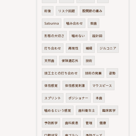
術後
リスク回避
股関節の痛み
Saburina
噛み合わせ
仮歯
形態の大切さ
噛めない
設計図
打ち合わせ
再現性
補綴
ジルコニア
天然歯
保険適応外
技術
技工士との打ち合わせ
技術の発展
姿勢
体性感覚
体性感覚刺激
マウスピース
スプリント
ポジショナー
本歯
噛めるという感覚
歯科衛生士
臨床医学
予防医学
歯科疾患
管理
健康
口腔状況
歯ブラシ
予防グッズ