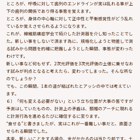
ところが、呼吸に対して歯列のエンドラインが実は乱れる事が上
下の歯列の関係であり得る事態を覚えます。
ところが、身体の中心軸に対して正中性と平衡感覚性がどう乱れ
ているか覚えさせられるようになります。
これが、線維筋痛症学会で紹介した計測器を介し知ったことでし
た。新しい事をしないで済ます為に、規格化しようと物差しで測
る試みから問題を的確に把握しようとした瞬間、事態が変わった
わけです。
新しい事など何もせず、2次元評価を3次元評価の土俵に乗せなお
す試みが利点となると考えたら、変わってしまった。そんな所な
のでしょうか？
でも、この瞬間、1本の道が結ばれたとアッシの中では考えてい
ます。
６）「何も変える必要がない」という立ち位置が大事の筈ですが
予測はしていたものの、計測上の矛盾は、頚椎のアーチに現れる
と計測行為を進めるたびに確信するに至ります。
“食せる”と書きましたが、実はこれが一番難しい事だと、直面さ
せられる瞬間でした。
本来、新しいことをする場合、金がかかるのは当たり前です。土