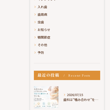
入れ歯
歯周病
虫歯
お知らせ
顎関節症
その他
予防
最近の投稿
Recent Posts
2026/07/15
歯科は“噛み合わせ”を見ているが、身体は“通り道”を見ている