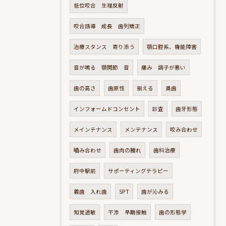
低位咬合 生理反射
咬合誘導 成長 歯列矯正
治療スタンス 寄り添う
顎口腔系、機能障害
音が鳴る 顎関節 音
痛み 調子が悪い
歯の高さ
歯原性
揃える
奥歯
インフォームドコンセント
診査
歯牙形態
メインテナンス
メンテナンス
咬み合わせ
嚙み合わせ
歯肉の腫れ
歯科治療
府中駅前
サポーティングテラピー
義歯 入れ歯
SPT
歯が沁みる
知覚過敏
干渉 早期接触
歯の形態学