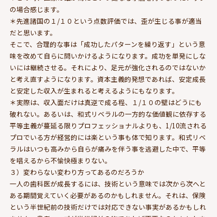
の場合感じます。
＊先進諸国の１/１０という点数評価では、歪が生じる事が適当
だと思います。
そこで、合理的な事は「成功したパターンを繰り返す」という意
味を改めて自らに問いかけるようになります。成功を単発にしな
いには継続させる。それにより、足元が強化されるのではないか
と考え直すようになります。資本主義的発想であれば、安定成長
と安定した収入が生まれると考えるようにもなります。
＊実際は、収入面だけは真逆で成る程、１/１０の壁はどうにも
破れない。あるいは、和式リベラルの一方的な価値観に依存する
平等主義が蔓延る限りプロフェッショナルよりも、1/10流される
プロでいる方が経営的には楽という事も体で知ります。和式リベ
ラルはいつも高みから自らが痛みを伴う事を逃避した中で、平等
を唱えるから不愉快極まりない。
３）変わらない変わり方ってあるのだろうか
一人の歯科医が成長するには、技術という意味では次から次へと
ある期間覚えていく必要があるのかもしれません。それは、保険
という半世紀前の技術だけでは対応できない事実があるかもしれ