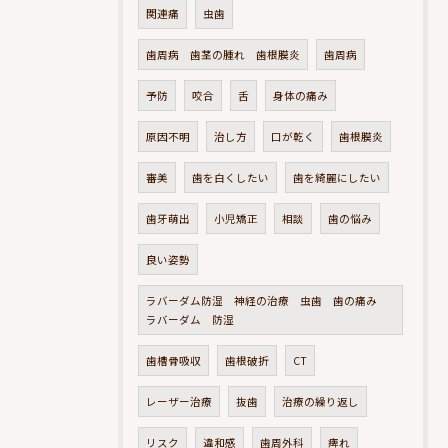
関連痛
虫歯
歯周病 歯茎の腫れ 歯根膜炎
歯周病
予防
咬合
舌
身体の痛み
原因不明
治し方
口が乾く
歯根膜炎
審美
歯を白くしたい
歯を綺麗にしたい
歯牙萌出
小児矯正
相談
歯の悩み
良い姿勢
ラバーダム防湿 神経の治療 虫歯 歯の痛み
ラバーダム 防湿
歯槽骨吸収
歯根破折
CT
レーザー治療
抜歯
治療の繰り返し
リスク
違和感
歯周外科
痺れ