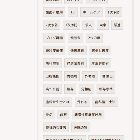
歯面研磨剤
TBI
ホームケア
1次予防
2次予防
3次予防
求人
東京
駅近
ブログ再開
勉強会
2つの眼
低診療単価
低医療費
医業と医療
歯科市場
経済産業省
厚生労働省
口腔機能
内循環
外循環
衛生士
当たり前
給与
分相応
給与水準
歯科衛生士とは
荒れる
歯科衛生士法
炎症
歯石
筋膜性疼痛症候群
慢性的な疲労
睡眠の質