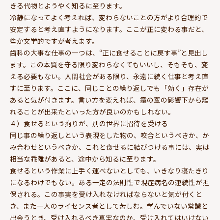
きる代物とようやく知るに至ります。
冷静になってよく考えれば、変わらないことの方がより合理的で
安定すると考え直すようになります。ここが正に変わる事だと、
些か文学的ですが考えます。
歯科の大事な仕事の一つは、“正に食せることに戻す事”と見出し
ます。この本質を守る限り変わらなくてもいいし、そもそも、変
える必要もない。人間社会がある限り、永遠に続く仕事と考え直
すに至ります。ここに、同じことの繰り返しでも「効く」存在が
あると気が付きます。言い方を変えれば、靄の輩の影響下から離
れることが出来たといった方が良いのかもしれない。
４）食せるという拘りが、別の世界に招待を受ける
同じ事の繰り返しという表現をした物の、咬合というべきか、か
み合わせというべきか、これと食せるに結びつける事には、実は
相当な乖離があると、途中から知るに至ります。
食せるという作業に上手く運べないとしても、いきなり寝たきり
になるわけでもない。ある一定の法則性で現症病名の連続性が担
保される。この事実を受け入れなければならないと気が付くと
き、また一人のライセンス者として苦しむ。学んでいない常識と
出会うとき、受け入れるべき真実なのか、受け入れてはいけない