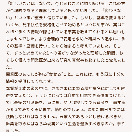
「新しいことはしないで、今と同じことに拘り続ける」これの方
が合理的であると理解していると思っていました。「変わらな
い」という事が重要と信じていました。しかし、基準を変えると
いうか、見る視点を規格化させて始めるという決め事が、実はこ
れほど多くの情報が隠されている事実を教えてくれるとは思いも
しませんでした。より合理的で安定を求めた結果への追求は、多
くの基準・座標を持つことから始まると考えていました。そし
て、ずっと求めていた1本の道がつながったと理解した瞬間、お
そらく個人の開業医が出来る研究の真似事も終了したと覚えまし
た。
開業医のあっしが拘る“食せる”こと。これには、もう既に十分の
情報を提供してくれます。
本質が１本の道の中に、さまざまに変わる現症病名に対しても納
得を覚えた今、アッシにとっては自前で用意できる位置づけとし
ては最後の計測器を、兎に角、やせ我慢してでも資金を工面する
か考えてみたく思います。悩むのでしょう。決めた期日までには
決断しなければなりません。医療人であろうとし続けるべきか、
医業を取らねばならぬ現実という生活を選択すべきなのか。参り
ました。