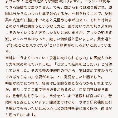
ませんか？”患者の経済的な側面は知りません。アッシには関与
できる範疇ではありません。でも、国からも今は取り残され、原
因は分からないけれど薬で対処するか。計測を行うことで、反射
系の亢進が口腔由来であると見極める事が出来て、それと対峙す
るのか？共に闘おうという捉え方と、薬で凌いで果て無き道を続
けるのかという捉え方でしかないと思いますが。アッシの知る絶
滅したリベラルはもっと、厳しい価値観と思いました。武士道と
は“死ぬことと見つけたり”という精神がむしろ近いと思っていま
す。
単純に「うまくいっていて永遠に続けられるもの」に医療人のあ
り方を求め考えていました。「安定して結果を出したい」と切望
していました。その探索の連続性の中から「実は改めて変わらな
ければならない」必要がある。と、発見をしたお話でした。
時間が経つにつれて、結果は圧倒的な差となるのかもしれません
が、果たしてここまで拘る必要があるのか、自問自答は続きま
す。患者利益を守るにも、自分をどこまで甚振れば良いのか、苦
悶の時を過ごしています。開業医ではなく、やはり研究機関に引
き継いでもらいたいと思う心は公の精神を表に置く限り、適切だ
と思ってもいます。