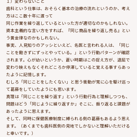
１）変わらないこと
歯科という仕事は、おそらく基本の治療の流れというのか、考え
方はここ数十年に渡って
同じ作業を繰り返しているといった方が適切なのかもしれない。
資本主義的な言い方をすれば、『同じ商品を繰り返し売る』とい
う黄金律なのかもしれない。
事実、人見知りのアッシといえど、名医と言われる人は、「同じ
ことを飽きずにずっとやっている。」という行動パターンが確認
されます。心が幼いというか、蒼い時期はこの捉え方が、退屈で
変わり映えもなくそれどころか停滞していると覚える事すらあっ
たように記憶します。
むしろ「同じことをしたくない」と思う衝動が常に心を駆け巡っ
て葛藤をしていたようにも思います。
真理は「同じことを繰り返す」という行動行為と理解しつつも、
問題はどう「同じように繰り返すか」そこに、振り返ると課題が
あったように思えます。
そして、同時に保健医療制度に縛られる側の葛藤もあるよう思え
ます。（あくまでも歯科医側の見地でしかないと理解いただける
と幸いです。）