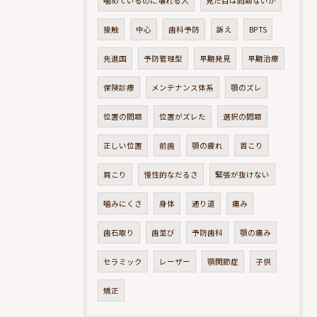
噛めているのに壊れる人
見た目は問題ないが
接触
中心
歯科予防
訴え
BPTS
先進国
予防管理型
早期発見
早期治療
保険診療
メンテナンス体系
顎のズレ
位置の問題
位置がズレた
選択の問題
正しい位置
前歯
顎の疲れ
首こり
肩こり
慢性的なだるさ
緊張が抜けない
噛みにくさ
身体
通り道
痛み
歯石取り
歯並び
予防歯科
顎の痛み
セラミック
レーザー
顎関節症
子供
矯正