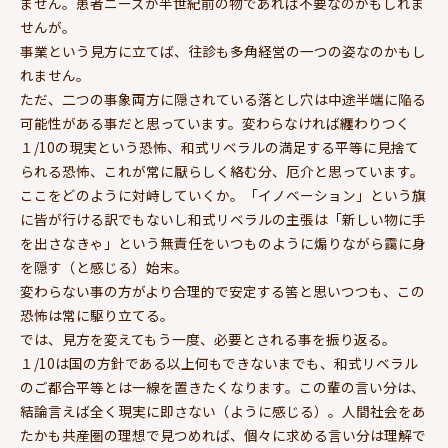
ません。患者ニーズが半世紀前の物であれば不要なのかもしれま
せんが。
事業という見方に立てば、往診も多角経営の一つの姿なのかもし
れません。
ただ、二つの事象両方に隠されている落とし穴は中途半端に陥る
可能性がある事だと思っています。変わらなければ纏わりつく
１/10の現実という恐怖、和式リベラルの満足する平等に見捨て
られる恐怖、これが常に厭らしく絡む分、厄介と思っています。
ここをどのように対峙していくか。「イノベーション」という旗
に皆が行ける訳でもないし和式リベラルの主張は「新しい物に手
を出さなきゃ」という無責任をいつものように煽りながら靄に身
を隠す（と感じる）始末。
変わらない事の方がより合理的で安定する筈と思いつつも、この
恐怖は常に駆り立てる。
では、見方を変えてもう一度、必要とされる事を振り返る。
１/10は国の方針である以上何もできないまでも、和式リベラル
のご都合平等とは一線を置きたくなります。この輩の言い分は、
結論言えば全く現実に即さない（ように感じる）。人間社会をあ
たかも共産圏の理想で見つめれば、個々に求める言い分は理解で