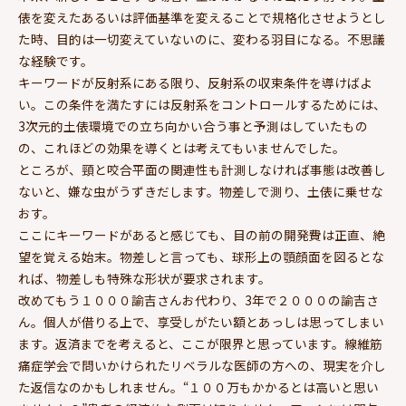
俵を変えたあるいは評価基準を変えることで規格化させようとし
た時、目的は一切変えていないのに、変わる羽目になる。不思議
な経験です。
キーワードが反射系にある限り、反射系の収束条件を導けばよ
い。この条件を満たすには反射系をコントロールするためには、
3次元的土俵環境での立ち向かい合う事と予測はしていたもの
の、これほどの効果を導くとは考えてもいませんでした。
ところが、頸と咬合平面の関連性も計測しなければ事態は改善し
ないと、嫌な虫がうずきだします。物差しで測り、土俵に乗せな
おす。
ここにキーワードがあると感じても、目の前の開発費は正直、絶
望を覚える始末。物差しと言っても、球形上の顎顔面を図るとな
れば、物差しも特殊な形状が要求されます。
改めてもう１０００諭吉さんお代わり、3年で２０００の諭吉さ
ん。個人が借りる上で、享受しがたい額とあっしは思ってしまい
ます。返済までを考えると、ここが限界と思っています。線維筋
痛症学会で問いかけられたリベラルな医師の方への、現実を介し
た返信なのかもしれません。“１００万もかかるとは高いと思い