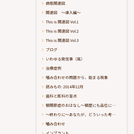
病態関連図
関連図 ～導入編～
This is 関連図 Vol.1
This is 関連図 Vol.2
This is 関連図 Vol.3
ブログ
いわゆる発信事（風）
治療症例
噛み合わせの問題から、始まる現象
読みもの: 2014年12月
歯科と医科の盲点
顎関節症のおはなし～顎歴にも品位にこだわりたい
～終わりに～あなたが、どういった考えの治療をお求めになられるのか？
嚙み合わせ
インプラント