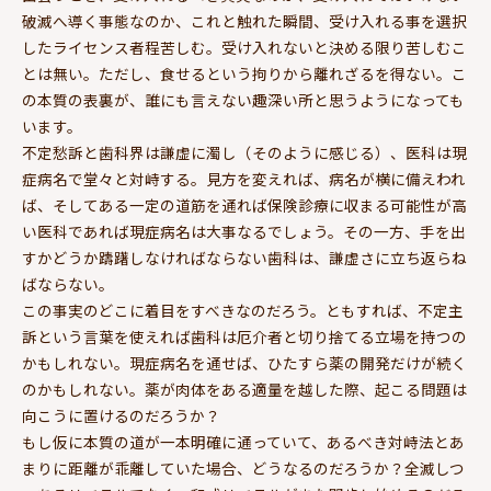
破滅へ導く事態なのか、これと触れた瞬間、受け入れる事を選択
したライセンス者程苦しむ。受け入れないと決める限り苦しむこ
とは無い。ただし、食せるという拘りから離れざるを得ない。こ
の本質の表裏が、誰にも言えない趣深い所と思うようになっても
います。
不定愁訴と歯科界は謙虚に濁し（そのように感じる）、医科は現
症病名で堂々と対峙する。見方を変えれば、病名が横に備えわれ
ば、そしてある一定の道筋を通れば保険診療に収まる可能性が高
い医科であれば現症病名は大事なるでしょう。その一方、手を出
すかどうか躊躇しなければならない歯科は、謙虚さに立ち返らね
ばならない。
この事実のどこに着目をすべきなのだろう。ともすれば、不定主
訴という言葉を使えれば歯科は厄介者と切り捨てる立場を持つの
かもしれない。現症病名を通せば、ひたすら薬の開発だけが続く
のかもしれない。薬が肉体をある適量を越した際、起こる問題は
向こうに置けるのだろうか？
もし仮に本質の道が一本明確に通っていて、あるべき対峙法とあ
まりに距離が乖離していた場合、どうなるのだろうか？全滅しつ