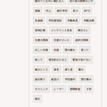
噛めているのに壊れる人
見た目は問題ないが
接触
中心
歯科予防
訴え
BPTS
先進国
予防管理型
早期発見
早期治療
保険診療
メンテナンス体系
顎のズレ
位置の問題
位置がズレた
選択の問題
正しい位置
前歯
顎の疲れ
首こり
肩こり
慢性的なだるさ
緊張が抜けない
噛みにくさ
身体
通り道
痛み
歯石取り
歯並び
予防歯科
顎の痛み
セラミック
レーザー
顎関節症
子供
矯正