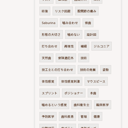
術後
リスク回避
股関節の痛み
Saburina
噛み合わせ
仮歯
形態の大切さ
噛めない
設計図
打ち合わせ
再現性
補綴
ジルコニア
天然歯
保険適応外
技術
技工士との打ち合わせ
技術の発展
姿勢
体性感覚
体性感覚刺激
マウスピース
スプリント
ポジショナー
本歯
噛めるという感覚
歯科衛生士
臨床医学
予防医学
歯科疾患
管理
健康