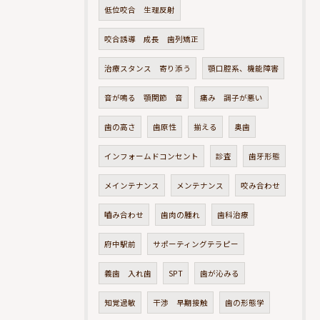
低位咬合 生理反射
咬合誘導 成長 歯列矯正
治療スタンス 寄り添う
顎口腔系、機能障害
音が鳴る 顎関節 音
痛み 調子が悪い
歯の高さ
歯原性
揃える
奥歯
インフォームドコンセント
診査
歯牙形態
メインテナンス
メンテナンス
咬み合わせ
嚙み合わせ
歯肉の腫れ
歯科治療
府中駅前
サポーティングテラピー
義歯 入れ歯
SPT
歯が沁みる
知覚過敏
干渉 早期接触
歯の形態学