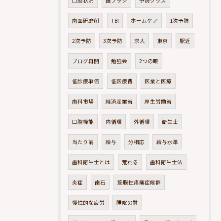
口腔状況
歯ブラシ
予防グッズ
歯面研磨剤
TBI
ホームケア
1次予防
2次予防
3次予防
求人
東京
駅近
ブログ再開
勉強会
2つの眼
低診療単価
低医療費
医業と医療
歯科市場
経済産業省
厚生労働省
口腔機能
内循環
外循環
衛生士
当たり前
給与
分相応
給与水準
歯科衛生士とは
荒れる
歯科衛生士法
炎症
歯石
筋膜性疼痛症候群
慢性的な疲労
睡眠の質