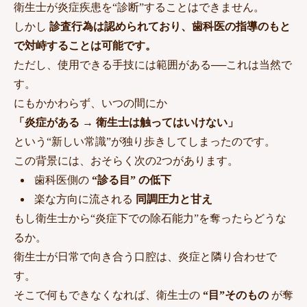
衛生士が炎症疾患を“診断”することはできません。
しかし
診査行為は認められており、歯科医の指導のもと
で対峙することは可能です。
ただし、使用できる手技には範囲がある──これは当然で
す。
にもかかわらず、いつの間にか
「炎症がある → 衛生士は触ってはいけない」
という“新しい常識”が独り歩きしてしまったのです。
この背景には、おそらく次の2つがあります。
歯科医側の
“診る目” の低下
楽な方向に流される
同調圧力と甘え
もし衛生士から“炎症下での除石能力”を奪ったらどうな
るか。
衛生士が日常で向き合う口腔は、炎症と隣り合わせで
す。
そこで何もできなくなれば、衛生士の
“目”そのもの
が奪