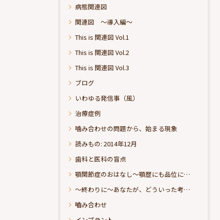
病態関連図
関連図 ～導入編～
This is 関連図 Vol.1
This is 関連図 Vol.2
This is 関連図 Vol.3
ブログ
いわゆる発信事（風）
治療症例
噛み合わせの問題から、始まる現象
読みもの: 2014年12月
歯科と医科の盲点
顎関節症のおはなし～顎歴にも品位にこだわりたい
～終わりに～あなたが、どういった考えの治療をお求めになられるのか？
嚙み合わせ
インプラント