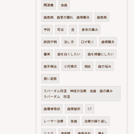
関連痛
虫歯
歯周病 歯茎の腫れ 歯根膜炎
歯周病
予防
咬合
舌
身体の痛み
原因不明
治し方
口が乾く
歯根膜炎
審美
歯を白くしたい
歯を綺麗にしたい
歯牙萌出
小児矯正
相談
歯の悩み
良い姿勢
ラバーダム防湿 神経の治療 虫歯 歯の痛み
ラバーダム 防湿
歯槽骨吸収
歯根破折
CT
レーザー治療
抜歯
治療の繰り返し
リスク
違和感
歯周外科
痺れ