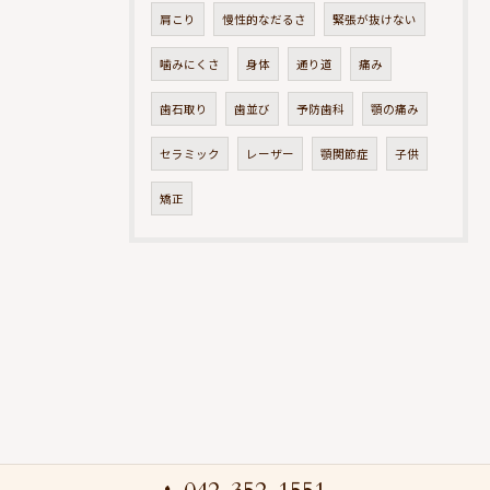
肩こり
慢性的なだるさ
緊張が抜けない
噛みにくさ
身体
通り道
痛み
歯石取り
歯並び
予防歯科
顎の痛み
セラミック
レーザー
顎関節症
子供
矯正