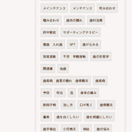
メインテナンス
メンテナンス
咬み合わせ
嚙み合わせ
歯肉の腫れ
歯科治療
府中駅前
サポーティングテラピー
義歯 入れ歯
SPT
歯が沁みる
知覚過敏
干渉 早期接触
歯の形態学
関連痛
虫歯
歯周病 歯茎の腫れ 歯根膜炎
歯周病
予防
咬合
舌
身体の痛み
原因不明
治し方
口が乾く
歯根膜炎
審美
歯を白くしたい
歯を綺麗にしたい
歯牙萌出
小児矯正
相談
歯の悩み