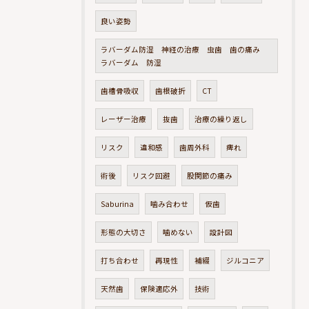
良い姿勢
ラバーダム防湿 神経の治療 虫歯 歯の痛み
ラバーダム 防湿
歯槽骨吸収
歯根破折
CT
レーザー治療
抜歯
治療の繰り返し
リスク
違和感
歯周外科
痺れ
術後
リスク回避
股関節の痛み
Saburina
噛み合わせ
仮歯
形態の大切さ
噛めない
設計図
打ち合わせ
再現性
補綴
ジルコニア
天然歯
保険適応外
技術