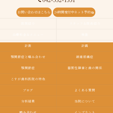
042-352-1551
お問い合わせはこちら
24時間受付中ネット予約
医院紹介
スタッフ＆院長紹介
治療料金＆メニュー
検査
計測
計画
顎関節症と噛み合わせ
線維筋痛症
顎関節症
器質性障害と歯の関係
こすが歯科医院の特色
ブログ
よくある質問
分析結果
当院について
嚙み合わせ
インプラント