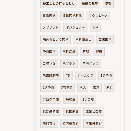
技工士との打ち合わせ
技術の発展
姿勢
体性感覚
体性感覚刺激
マウスピース
スプリント
ポジショナー
本歯
噛めるという感覚
歯科衛生士
臨床医学
予防医学
歯科疾患
管理
健康
口腔状況
歯ブラシ
予防グッズ
歯面研磨剤
TBI
ホームケア
1次予防
2次予防
3次予防
求人
東京
駅近
ブログ再開
勉強会
2つの眼
低診療単価
低医療費
医業と医療
歯科市場
経済産業省
厚生労働省