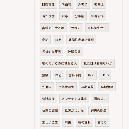
口腔機能
内循環
外循環
衛生士
当たり前
給与
分相応
給与水準
歯科衛生士とは
荒れる
歯科衛生士法
炎症
歯石
筋膜性疼痛症候群
慢性的な疲労
睡眠の質
噛めているのに壊れる人
見た目は問題ないが
接触
中心
歯科予防
訴え
BPTS
先進国
予防管理型
早期発見
早期治療
保険診療
メンテナンス体系
顎のズレ
位置の問題
位置がズレた
選択の問題
正しい位置
前歯
顎の疲れ
首こり