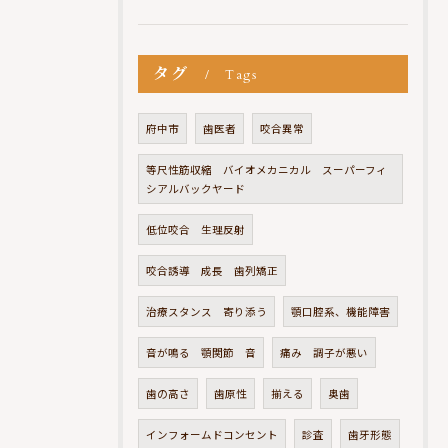
タグ
Tags
府中市
歯医者
咬合異常
等尺性筋収縮 バイオメカニカル スーパーフィ
シアルバックヤード
低位咬合 生理反射
咬合誘導 成長 歯列矯正
治療スタンス 寄り添う
顎口腔系、機能障害
音が鳴る 顎関節 音
痛み 調子が悪い
歯の高さ
歯原性
揃える
奥歯
インフォームドコンセント
診査
歯牙形態