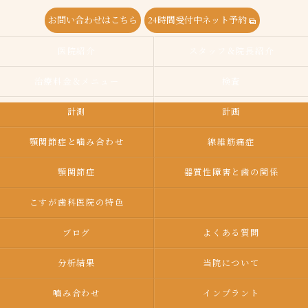
お問い合わせはこちら
24時間受付中ネット予約
医院紹介
スタッフ＆院長紹介
治療料金＆メニュー
検査
計測
計画
顎関節症と噛み合わせ
線維筋痛症
顎関節症
器質性障害と歯の関係
こすが歯科医院の特色
ブログ
よくある質問
分析結果
当院について
嚙み合わせ
インプラント