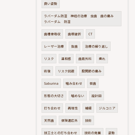
良い姿勢
ラバーダム防湿 神経の治療 虫歯 歯の痛み
ラバーダム 防湿
歯槽骨吸収
歯根破折
CT
レーザー治療
抜歯
治療の繰り返し
リスク
違和感
歯周外科
痺れ
術後
リスク回避
股関節の痛み
Saburina
噛み合わせ
仮歯
形態の大切さ
噛めない
設計図
打ち合わせ
再現性
補綴
ジルコニア
天然歯
保険適応外
技術
技工士との打ち合わせ
技術の発展
姿勢