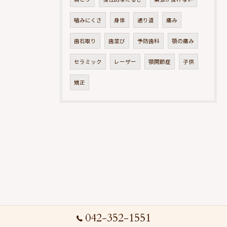
噛みにくさ
身体
通り道
痛み
歯石取り
歯並び
予防歯科
顎の痛み
セラミック
レーザー
顎関節症
子供
矯正
042-352-1551