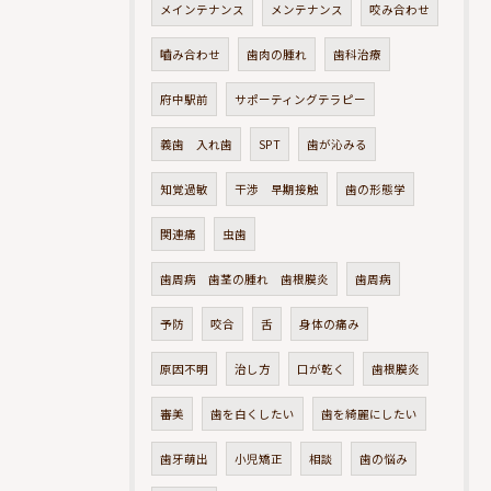
メインテナンス
メンテナンス
咬み合わせ
嚙み合わせ
歯肉の腫れ
歯科治療
府中駅前
サポーティングテラピー
義歯 入れ歯
SPT
歯が沁みる
知覚過敏
干渉 早期接触
歯の形態学
関連痛
虫歯
歯周病 歯茎の腫れ 歯根膜炎
歯周病
予防
咬合
舌
身体の痛み
原因不明
治し方
口が乾く
歯根膜炎
審美
歯を白くしたい
歯を綺麗にしたい
歯牙萌出
小児矯正
相談
歯の悩み