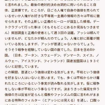
と言われました。最後の絶対的決め台詞的に用いられること自
体、正直嫌です。ところが、日ごろ人権で自身の価値を売られて
いるせいか人権がお好きな平等第一主義の情報の方々は平和に徹
せられます。その上新しい正義のヒーローが誕生した模様。デー
トクラブって行った事は（そもそもどこにあるか見当もつきませ
ん）貧困調査と正義の使者として週３回の活躍。アッシは頼んで
いませんが、どなたかが頼んだのでしょう。人権と妙に距離が開
いている気もしますが、アッシが普通じゃないからでしょう。
そうそう戦争を経験していない国の数でした。日本を含め8か
国。（日本、ブータン、スウェーデン、デンマーク、スイス、ノ
ルウェー、アイスランド、フィンランド）国連加盟国は１９３ぐ
らいと記憶しています。
この瞬間、普通という価値は変わる気がします。平和という価値
を好まない人はいないと思います。でも、多くは平和からかけ離
れたところにいるという事実が読み取れる気がします。仮に戦争
をしない事が平和という事ならですが。決まりきった偏見を伴う
価値の方は反省が足らんと儒教やファシズムの国に言われがまま
にある特殊のフィルター（とアッシには見える）を通し、口酸っ