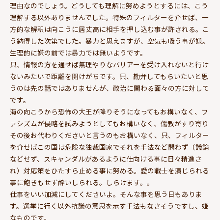
理由なのでしょう。どうしても理解に努めようとするには、こう
理解する以外ありませんでした。特殊のフィルターを介せば、一
方的な解釈は向こうに居丈高に相手を押し込む事が許される。こ
う納得した次第でした。暴力と思えますが、空気も吸う事が嫌。
生理的に嫌の前では暴力では無いようです。
只、情報の方を通せば無理やりなバリアーを受け入れないと行け
ないみたいで距離を開けがちです。只、勘弁してもらいたいと思
うのは先の話ではありませんが、政治に関わる面々の方に対して
です。
海の向こうから恐怖の大王が降りそうになってもお構いなく、フ
ァシズムが侵略を試みようとしてもお構いなく、儒教がすり寄り
その後お代わりくださいと言うのもお構いなく、只、フィルター
を介せばこの国は危険な独裁国家でそれを手法など問わず（議論
などせず、スキャンダルがあるように仕向ける事に日々精進さ
れ）対応策をひたすら止める事に努める。愛の戦士を演じられる
事に飽きもせず酔いしられる。しらけます。。
仕事をいい加減にしてくださいよ。そんな事を思う日もありま
す。選挙に行く以外抗議の意思を示す手法もなさそうですし、嫌
なものです。