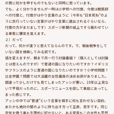
の質に何かを申すものでもないと同時に思っています。
でも、よく分かりませんが一時は小学校への忖度、今度は獣医師
への忖度と、忖度がはやり言葉のように（今年も“日本死ね”のよ
うに流行っていない言葉がはやり言葉に選出されるぐらいなら、
忖度の方がまだましです）スポーツ新聞の紙上ですら賑わせてい
る事態に嫌気を覚えます。
２）だって
だって、何かが違うと思えてならんのです。で、戦後戦争をして
いない国を検索してみる訳です。
話を変えますが、朝まで月一行う討論番組？（個人としては討論
とは思えんのですが）で普通の国になりたいのですか？イギリス
やフランスのように普通の国になりたいのですか？小学校問題？
辻友学園？問題では大活躍の女性議員の決め台詞がありました。
間違って少しだけでも見てしまったアッシが悪い。10年以上見な
いで平穏だったのに、スポーツニュースを探して事故にあってし
まった感じです。
アッシの中では“普通”という言葉を相手に何も言わせない目的、
あたかも絶対の壁のように持ち出す方って正直、苦手です。同じ
空気を吸う事も生理的に好かないと、ある党首もこの女性も平然