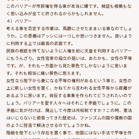
このバリアーが市民権を得る事が本当に嫌です。検証も根拠もな
く思い込みが全てと許されるからかもしれません。
４）バリアー
考える事を否定する作業は、馬鹿にさせたままいる事なのでしょ
うか。この意義はアッシには一つしか思いつきません。良いよう
に利用する上では最高の武器です。
民族の根底を持てないように人権を前に天皇を利用するバリアー
にもうんざり。女性宮家の設立の狙いは、あたかも、女性の平等
です。が、それも一方面から見た景色でしかないように思いま
す。それも相当に痛い景色に思えます。
女性なら陛下から妻になる平等の権利があるという事と、女性の
上に新しい女性を置く、かねてから言われる女性平等から距離が
あるように思います。背反する事象を作られてどうされたいので
しょう。バリアーを愛す人々へはそれこそ矛盾でしょうに。この
矛盾に気が付けば、廃止して今度は共和制ですか？この時、憲法
はいじらないと頑張ってきた歴史は、ファシズムの国や儒教の国
のように捏造で解決させるのでしょうかね。
階級を陛下という存在を置く事で、他国にはない手法で平等を作