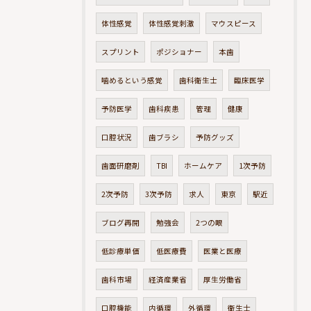
体性感覚
体性感覚刺激
マウスピース
スプリント
ポジショナー
本歯
噛めるという感覚
歯科衛生士
臨床医学
予防医学
歯科疾患
管理
健康
口腔状況
歯ブラシ
予防グッズ
歯面研磨剤
TBI
ホームケア
1次予防
2次予防
3次予防
求人
東京
駅近
ブログ再開
勉強会
2つの眼
低診療単価
低医療費
医業と医療
歯科市場
経済産業省
厚生労働省
口腔機能
内循環
外循環
衛生士