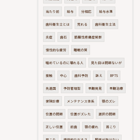
当たり前
給与
分相応
給与水準
歯科衛生士とは
荒れる
歯科衛生士法
炎症
歯石
筋膜性疼痛症候群
慢性的な疲労
睡眠の質
噛めているのに壊れる人
見た目は問題ないが
接触
中心
歯科予防
訴え
BPTS
先進国
予防管理型
早期発見
早期治療
保険診療
メンテナンス体系
顎のズレ
位置の問題
位置がズレた
選択の問題
正しい位置
前歯
顎の疲れ
首こり
肩こり
慢性的なだるさ
緊張が抜けない