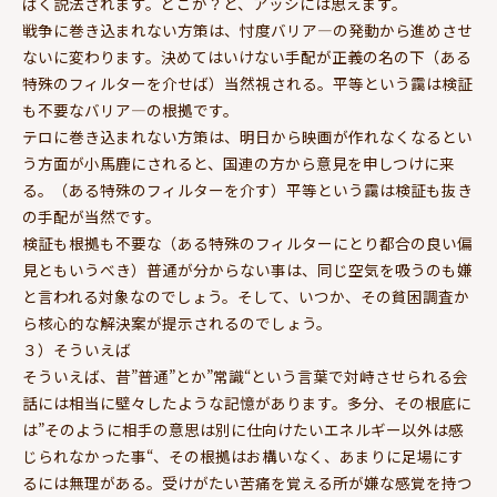
ぱく説法されます。どこが？と、アッシには思えます。
戦争に巻き込まれない方策は、忖度バリア—の発動から進めさせ
ないに変わります。決めてはいけない手配が正義の名の下（ある
特殊のフィルターを介せば）当然視される。平等という靄は検証
も不要なバリア—の根拠です。
テロに巻き込まれない方策は、明日から映画が作れなくなるとい
う方面が小馬鹿にされると、国連の方から意見を申しつけに来
る。（ある特殊のフィルターを介す）平等という靄は検証も抜き
の手配が当然です。
検証も根拠も不要な（ある特殊のフィルターにとり都合の良い偏
見ともいうべき）普通が分からない事は、同じ空気を吸うのも嫌
と言われる対象なのでしょう。そして、いつか、その貧困調査か
ら核心的な解決案が提示されるのでしょう。
３）そういえば
そういえば、昔”普通”とか”常識“という言葉で対峙させられる会
話には相当に壁々したような記憶があります。多分、その根底に
は”そのように相手の意思は別に仕向けたいエネルギー以外は感
じられなかった事“、その根拠はお構いなく、あまりに足場にす
るには無理がある。受けがたい苦痛を覚える所が嫌な感覚を持つ