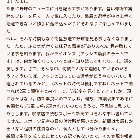
１）たまに
たまに野球のニュースに目を配らす事があります。昔は球場で実
際のプレーを見て一人で悦に入ったり、贔屓の選手が中々上手く
活躍できないと勝手に落ち込んだりとそれなりに楽しんでいまし
た。
今は、そんな時間もなく衛星放送で野球を見る事もなくなりまし
た。ただ、ふと気が付くと球界の盟主が“ありえへん”程連敗して
いる事を知ります。我がライオンズ（アッシの贔屓のチームで
す）は、何か強くなっていると事を知り嬉しくもなります。話を
戻します。さて、そんな中、何故こんなに連敗しているのだろ
う？そういえば、アッシの知っている選手がどうやらいない。引
退されているのかと、（ネットの時代は便利ですね）ネットで調
べれば2軍で調整中と来る。で、防御率を見ると？？？しか、頭
に浮かばない。防御率良いのですよね。何故、投壊現象であるに
も関わらず1軍に呼び戻されないのだろううと、不思議に思った
りもします。喫茶店で読むスポーツ新聞ではそんな事は書いてい
ません。スポーツ記者の目の付け所が悪いのか、新聞は表層しか
出せない程度の性質なのか、個人としては分かりません。
新聞で生計を成り立たせている訳でもないので、その表現や報道