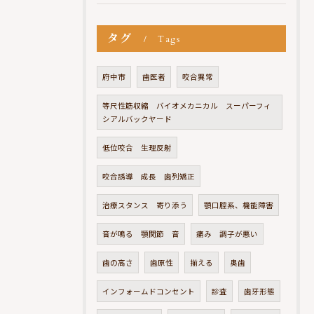
タグ
Tags
府中市
歯医者
咬合異常
等尺性筋収縮 バイオメカニカル スーパーフィ
シアルバックヤード
低位咬合 生理反射
咬合誘導 成長 歯列矯正
治療スタンス 寄り添う
顎口腔系、機能障害
音が鳴る 顎関節 音
痛み 調子が悪い
歯の高さ
歯原性
揃える
奥歯
インフォームドコンセント
診査
歯牙形態