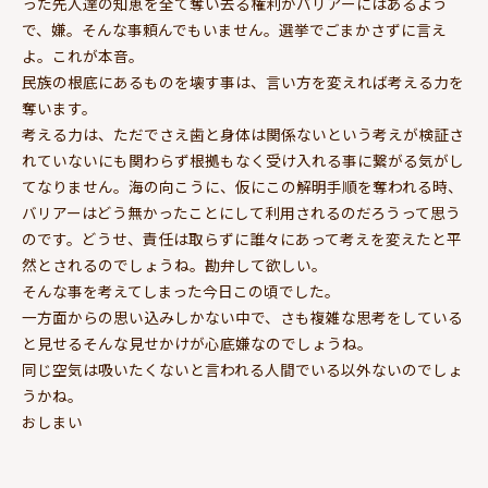
った先人達の知恵を全て奪い去る権利がバリアーにはあるよう
で、嫌。そんな事頼んでもいません。選挙でごまかさずに言え
よ。これが本音。
民族の根底にあるものを壊す事は、言い方を変えれば考える力を
奪います。
考える力は、ただでさえ歯と身体は関係ないという考えが検証さ
れていないにも関わらず根拠もなく受け入れる事に繋がる気がし
てなりません。海の向こうに、仮にこの解明手順を奪われる時、
バリアーはどう無かったことにして利用されるのだろうって思う
のです。どうせ、責任は取らずに誰々にあって考えを変えたと平
然とされるのでしょうね。勘弁して欲しい。
そんな事を考えてしまった今日この頃でした。
一方面からの思い込みしかない中で、さも複雑な思考をしている
と見せるそんな見せかけが心底嫌なのでしょうね。
同じ空気は吸いたくないと言われる人間でいる以外ないのでしょ
うかね。
おしまい