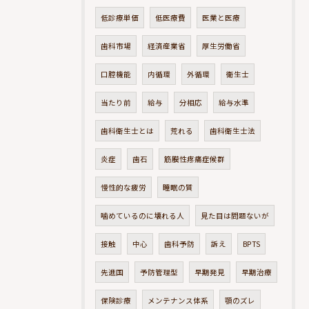
低診療単価
低医療費
医業と医療
歯科市場
経済産業省
厚生労働省
口腔機能
内循環
外循環
衛生士
当たり前
給与
分相応
給与水準
歯科衛生士とは
荒れる
歯科衛生士法
炎症
歯石
筋膜性疼痛症候群
慢性的な疲労
睡眠の質
噛めているのに壊れる人
見た目は問題ないが
接触
中心
歯科予防
訴え
BPTS
先進国
予防管理型
早期発見
早期治療
保険診療
メンテナンス体系
顎のズレ