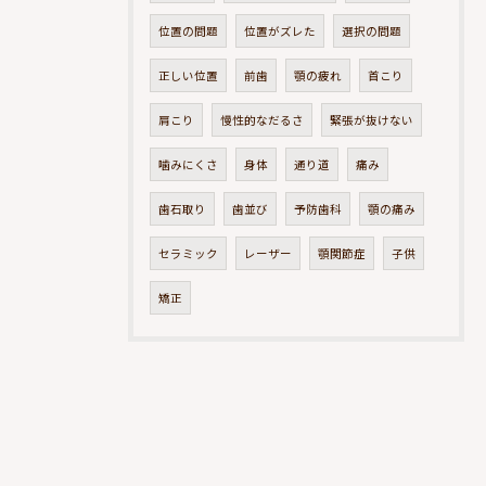
位置の問題
位置がズレた
選択の問題
正しい位置
前歯
顎の疲れ
首こり
肩こり
慢性的なだるさ
緊張が抜けない
噛みにくさ
身体
通り道
痛み
歯石取り
歯並び
予防歯科
顎の痛み
セラミック
レーザー
顎関節症
子供
矯正