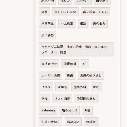
原因不明
治し方
口が乾く
歯根膜炎
審美
歯を白くしたい
歯を綺麗にしたい
歯牙萌出
小児矯正
相談
歯の悩み
良い姿勢
ラバーダム防湿 神経の治療 虫歯 歯の痛み
ラバーダム 防湿
歯槽骨吸収
歯根破折
CT
レーザー治療
抜歯
治療の繰り返し
リスク
違和感
歯周外科
痺れ
術後
リスク回避
股関節の痛み
Saburina
噛み合わせ
仮歯
形態の大切さ
噛めない
設計図