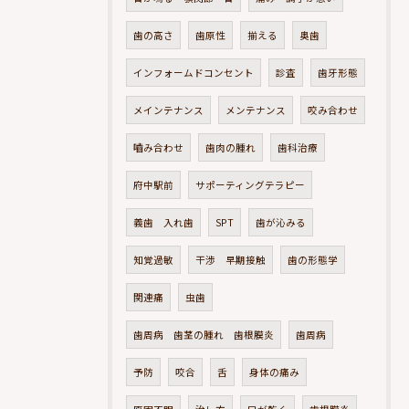
歯の高さ
歯原性
揃える
奥歯
インフォームドコンセント
診査
歯牙形態
メインテナンス
メンテナンス
咬み合わせ
嚙み合わせ
歯肉の腫れ
歯科治療
府中駅前
サポーティングテラピー
義歯 入れ歯
SPT
歯が沁みる
知覚過敏
干渉 早期接触
歯の形態学
関連痛
虫歯
歯周病 歯茎の腫れ 歯根膜炎
歯周病
予防
咬合
舌
身体の痛み