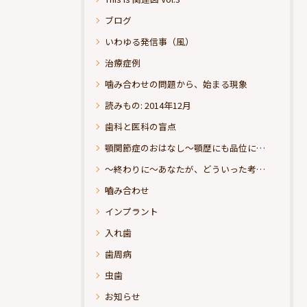
ブログ
いわゆる発信事（風）
治療症例
噛み合わせの問題から、始まる現象
読みもの: 2014年12月
歯科と医科の盲点
顎関節症のおはなし～顎歴にも品位にこだわりたい
～終わりに～あなたが、どういった考えの治療をお求めになられるのか？
嚙み合わせ
インプラント
入れ歯
歯周病
虫歯
お知らせ