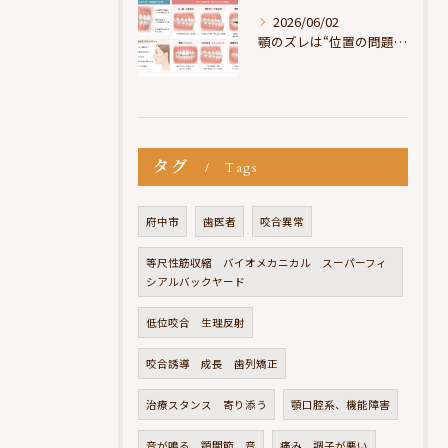
2026/06/02
顎のズレは“位置の問題”ではなく“選択の問題”
タグ
Tags
府中市
歯医者
咬合異常
等尺性筋収縮 バイオメカニカル スーパーフィ
シアルバックヤード
低位咬合 生理反射
咬合誘導 成長 歯列矯正
治療スタンス 寄り添う
顎口腔系、機能障害
音が鳴る 顎関節 音
痛み 調子が悪い