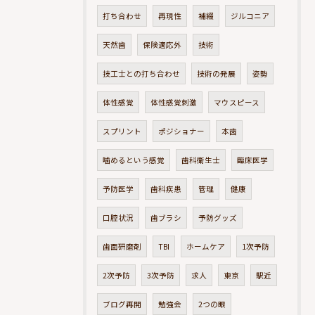
打ち合わせ
再現性
補綴
ジルコニア
天然歯
保険適応外
技術
技工士との打ち合わせ
技術の発展
姿勢
体性感覚
体性感覚刺激
マウスピース
スプリント
ポジショナー
本歯
噛めるという感覚
歯科衛生士
臨床医学
予防医学
歯科疾患
管理
健康
口腔状況
歯ブラシ
予防グッズ
歯面研磨剤
TBI
ホームケア
1次予防
2次予防
3次予防
求人
東京
駅近
ブログ再開
勉強会
2つの眼