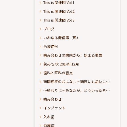
This is 関連図 Vol.1
This is 関連図 Vol.2
This is 関連図 Vol.3
ブログ
いわゆる発信事（風）
治療症例
噛み合わせの問題から、始まる現象
読みもの: 2014年12月
歯科と医科の盲点
顎関節症のおはなし～顎歴にも品位にこだわりたい
～終わりに～あなたが、どういった考えの治療をお求めになられるのか？
嚙み合わせ
インプラント
入れ歯
歯周病