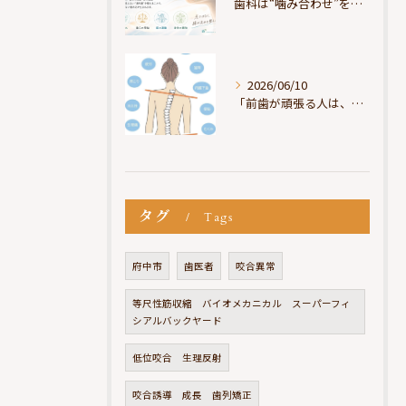
歯科は“噛み合わせ”を見ているが、身体は“通り道”を見ている
2026/06/10
「前歯が頑張る人は、だいたい疲れている」
タグ
Tags
府中市
歯医者
咬合異常
等尺性筋収縮 バイオメカニカル スーパーフィ
シアルバックヤード
低位咬合 生理反射
咬合誘導 成長 歯列矯正