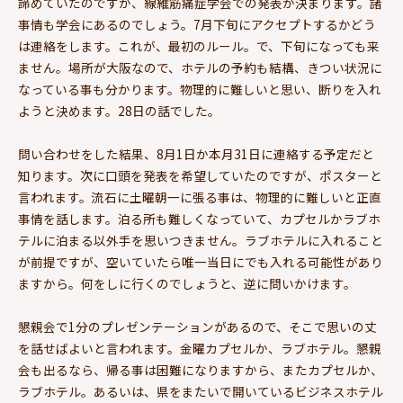
諦めていたのですが、線維筋痛症学会での発表が決まります。諸
事情も学会にあるのでしょう。7月下旬にアクセプトするかどう
は連絡をします。これが、最初のルール。で、下旬になっても来
ません。場所が大阪なので、ホテルの予約も結構、きつい状況に
なっている事も分かります。物理的に難しいと思い、断りを入れ
ようと決めます。28日の話でした。
問い合わせをした結果、8月1日か本月31日に連絡する予定だと
知ります。次に口頭を発表を希望していたのですが、ポスターと
言われます。流石に土曜朝一に張る事は、物理的に難しいと正直
事情を話します。泊る所も難しくなっていて、カプセルかラブホ
テルに泊まる以外手を思いつきません。ラブホテルに入れること
が前提ですが、空いていたら唯一当日にでも入れる可能性があり
ますから。何をしに行くのでしょうと、逆に問いかけます。
懇親会で1分のプレゼンテーションがあるので、そこで思いの丈
を話せばよいと言われます。金曜カプセルか、ラブホテル。懇親
会も出るなら、帰る事は困難になりますから、またカプセルか、
ラブホテル。あるいは、県をまたいで開いているビジネスホテル