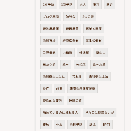
2次予防
3次予防
求人
東京
駅近
ブログ再開
勉強会
2つの眼
低診療単価
低医療費
医業と医療
歯科市場
経済産業省
厚生労働省
口腔機能
内循環
外循環
衛生士
当たり前
給与
分相応
給与水準
歯科衛生士とは
荒れる
歯科衛生士法
炎症
歯石
筋膜性疼痛症候群
慢性的な疲労
睡眠の質
噛めているのに壊れる人
見た目は問題ないが
接触
中心
歯科予防
訴え
BPTS