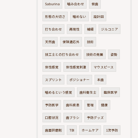
Saburina
噛み合わせ
仮歯
形態の大切さ
噛めない
設計図
打ち合わせ
再現性
補綴
ジルコニア
天然歯
保険適応外
技術
技工士との打ち合わせ
技術の発展
姿勢
体性感覚
体性感覚刺激
マウスピース
スプリント
ポジショナー
本歯
噛めるという感覚
歯科衛生士
臨床医学
予防医学
歯科疾患
管理
健康
口腔状況
歯ブラシ
予防グッズ
歯面研磨剤
TBI
ホームケア
1次予防