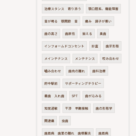
治療スタンス 寄り添う
顎口腔系、機能障害
音が鳴る 顎関節 音
痛み 調子が悪い
歯の高さ
歯原性
揃える
奥歯
インフォームドコンセント
診査
歯牙形態
メインテナンス
メンテナンス
咬み合わせ
嚙み合わせ
歯肉の腫れ
歯科治療
府中駅前
サポーティングテラピー
義歯 入れ歯
SPT
歯が沁みる
知覚過敏
干渉 早期接触
歯の形態学
関連痛
虫歯
歯周病 歯茎の腫れ 歯根膜炎
歯周病