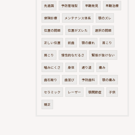
先進国
予防管理型
早期発見
早期治療
保険診療
メンテナンス体系
顎のズレ
位置の問題
位置がズレた
選択の問題
正しい位置
前歯
顎の疲れ
首こり
肩こり
慢性的なだるさ
緊張が抜けない
噛みにくさ
身体
通り道
痛み
歯石取り
歯並び
予防歯科
顎の痛み
セラミック
レーザー
顎関節症
子供
矯正