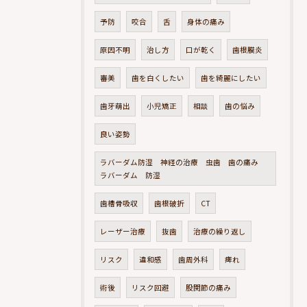
予防
咬合
舌
身体の痛み
原因不明
治し方
口が乾く
歯根膜炎
審美
歯を白くしたい
歯を綺麗にしたい
歯牙萌出
小児矯正
相談
歯の悩み
良い姿勢
ラバーダム防湿 神経の治療 虫歯 歯の痛み
ラバーダム 防湿
歯槽骨吸収
歯根破折
CT
レーザー治療
抜歯
治療の繰り返し
リスク
違和感
歯周外科
痺れ
術後
リスク回避
股関節の痛み