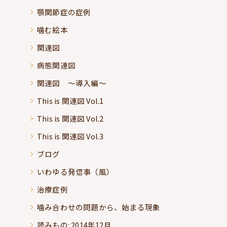
顎関節症の症例
噛む絵本
関連図
病態関連図
関連図 ～導入編～
This is 関連図 Vol.1
This is 関連図 Vol.2
This is 関連図 Vol.3
ブログ
いわゆる発信事（風）
治療症例
噛み合わせの問題から、始まる現象
読みもの: 2014年12月