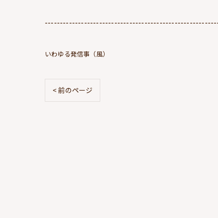
---------------------------------------------------------
いわゆる発信事（風）
< 前のページ