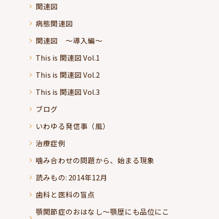
関連図
病態関連図
関連図 ～導入編～
This is 関連図 Vol.1
This is 関連図 Vol.2
This is 関連図 Vol.3
ブログ
いわゆる発信事（風）
治療症例
噛み合わせの問題から、始まる現象
読みもの: 2014年12月
歯科と医科の盲点
顎関節症のおはなし～顎歴にも品位にこ