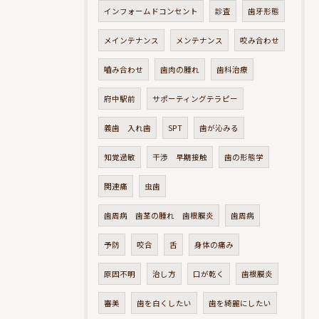
インフォームドコンセント
診査
歯牙形態
メインテナンス
メンテナンス
咬み合わせ
嚙み合わせ
歯肉の腫れ
歯科治療
府中駅前
サポーティングテラピー
義歯 入れ歯
SPT
歯が沁みる
知覚過敏
干渉 早期接触
歯の形態学
関連痛
虫歯
歯周病 歯茎の腫れ 歯根膜炎
歯周病
予防
咬合
舌
身体の痛み
原因不明
治し方
口が乾く
歯根膜炎
審美
歯を白くしたい
歯を綺麗にしたい