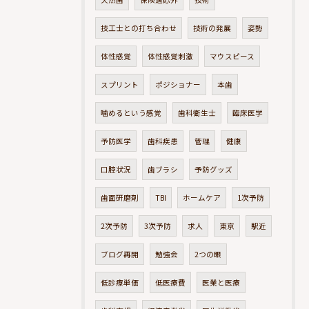
技工士との打ち合わせ
技術の発展
姿勢
体性感覚
体性感覚刺激
マウスピース
スプリント
ポジショナー
本歯
噛めるという感覚
歯科衛生士
臨床医学
予防医学
歯科疾患
管理
健康
口腔状況
歯ブラシ
予防グッズ
歯面研磨剤
TBI
ホームケア
1次予防
2次予防
3次予防
求人
東京
駅近
ブログ再開
勉強会
2つの眼
低診療単価
低医療費
医業と医療