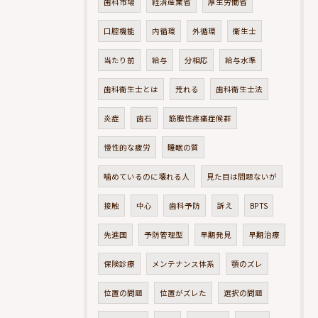
歯科市場
経済産業省
厚生労働省
口腔機能
内循環
外循環
衛生士
当たり前
給与
分相応
給与水準
歯科衛生士とは
荒れる
歯科衛生士法
炎症
歯石
筋膜性疼痛症候群
慢性的な疲労
睡眠の質
噛めているのに壊れる人
見た目は問題ないが
接触
中心
歯科予防
訴え
BPTS
先進国
予防管理型
早期発見
早期治療
保険診療
メンテナンス体系
顎のズレ
位置の問題
位置がズレた
選択の問題