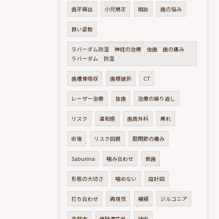
歯牙萌出
小児矯正
相談
歯の悩み
良い姿勢
ラバーダム防湿 神経の治療 虫歯 歯の痛み
ラバーダム 防湿
歯槽骨吸収
歯根破折
CT
レーザー治療
抜歯
治療の繰り返し
リスク
違和感
歯周外科
痺れ
術後
リスク回避
股関節の痛み
Saburina
噛み合わせ
仮歯
形態の大切さ
噛めない
設計図
打ち合わせ
再現性
補綴
ジルコニア
天然歯
保険適応外
技術