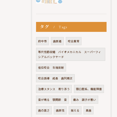
タグ
Tags
府中市
歯医者
咬合異常
等尺性筋収縮 バイオメカニカル スーパーフィ
シアルバックヤード
低位咬合 生理反射
咬合誘導 成長 歯列矯正
治療スタンス 寄り添う
顎口腔系、機能障害
音が鳴る 顎関節 音
痛み 調子が悪い
歯の高さ
歯原性
揃える
奥歯