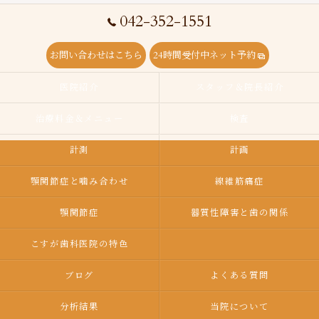
042-352-1551
お問い合わせはこちら
24時間受付中ネット予約
医院紹介
スタッフ＆院長紹介
治療料金＆メニュー
検査
計測
計画
顎関節症と噛み合わせ
線維筋痛症
顎関節症
器質性障害と歯の関係
こすが歯科医院の特色
ブログ
よくある質問
分析結果
当院について