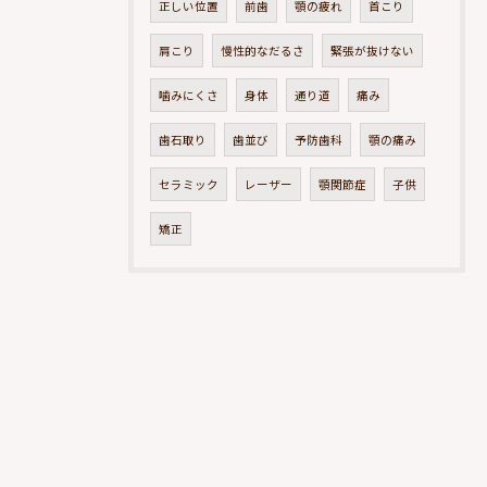
正しい位置
前歯
顎の疲れ
首こり
肩こり
慢性的なだるさ
緊張が抜けない
噛みにくさ
身体
通り道
痛み
歯石取り
歯並び
予防歯科
顎の痛み
セラミック
レーザー
顎関節症
子供
矯正