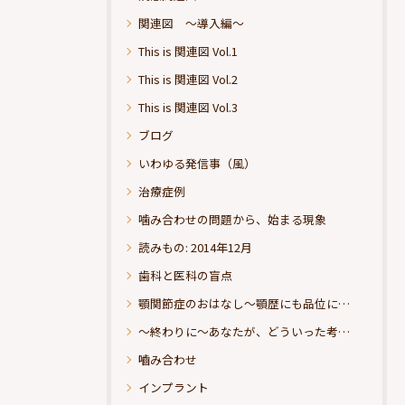
関連図 ～導入編～
This is 関連図 Vol.1
This is 関連図 Vol.2
This is 関連図 Vol.3
ブログ
いわゆる発信事（風）
治療症例
噛み合わせの問題から、始まる現象
読みもの: 2014年12月
歯科と医科の盲点
顎関節症のおはなし～顎歴にも品位にこだわりたい
～終わりに～あなたが、どういった考えの治療をお求めになられるのか？
嚙み合わせ
インプラント