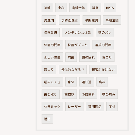
接触
中心
歯科予防
訴え
BPTS
先進国
予防管理型
早期発見
早期治療
保険診療
メンテナンス体系
顎のズレ
位置の問題
位置がズレた
選択の問題
正しい位置
前歯
顎の疲れ
首こり
肩こり
慢性的なだるさ
緊張が抜けない
噛みにくさ
身体
通り道
痛み
歯石取り
歯並び
予防歯科
顎の痛み
セラミック
レーザー
顎関節症
子供
矯正