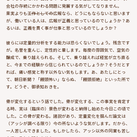
会社の存続にかかわる問題に発展する気がしてなりません。
果実よりも
工作としての
広報なら、どうにもならないと思います
が、働いている人は、広報が正義と思っているのでしょうか？あ
るいは、正義を貫く事が仕事と思っているのでしょうか？
彼らには定量的分析をする能力は恐らくないでしょう。残念です
が。名誉を重んじ、定性的と暈します。毎度の雰囲気で、空気の
醸成で、乗り越えられる。そして、乗り越えれば経営が立ち直る
と、今までの経験から信じられているのでしょうか？そうだとす
れば、痛い感覚と称す以外ない気もします。あ、あたしにとっ
て、朝日新聞？「饅頭怖い」ならぬ、「饅頭拒絶」といった所で
す。どうぞ、御承知おきを。
骨が変化するという話でした。骨が変化する、この事実を肯定す
る時、実は（臨床の）景色が変わると納得し始めた今日この頃で
した。この骨が変わる。諸説があり、定量変化を掴んだ論文は
（アッシが調べる限り）今の所ないような気がします。だから、
一人苦しんできました。もしかしたら、アッシ以外の同業も苦し