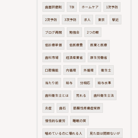
歯面研磨剤
TBI
ホームケア
1次予防
2次予防
3次予防
求人
東京
駅近
ブログ再開
勉強会
2つの眼
低診療単価
低医療費
医業と医療
歯科市場
経済産業省
厚生労働省
口腔機能
内循環
外循環
衛生士
当たり前
給与
分相応
給与水準
歯科衛生士とは
荒れる
歯科衛生士法
炎症
歯石
筋膜性疼痛症候群
慢性的な疲労
睡眠の質
噛めているのに壊れる人
見た目は問題ないが