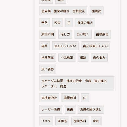
歯周病 歯茎の腫れ 歯根膜炎
歯周病
予防
咬合
舌
身体の痛み
原因不明
治し方
口が乾く
歯根膜炎
審美
歯を白くしたい
歯を綺麗にしたい
歯牙萌出
小児矯正
相談
歯の悩み
良い姿勢
ラバーダム防湿 神経の治療 虫歯 歯の痛み
ラバーダム 防湿
歯槽骨吸収
歯根破折
CT
レーザー治療
抜歯
治療の繰り返し
リスク
違和感
歯周外科
痺れ