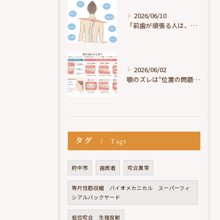
2026/06/10
「前歯が頑張る人は、だいたい疲れている」
2026/06/02
顎のズレは“位置の問題”ではなく“選択の問題”
タグ
Tags
府中市
歯医者
咬合異常
等尺性筋収縮 バイオメカニカル スーパーフィ
シアルバックヤード
低位咬合 生理反射