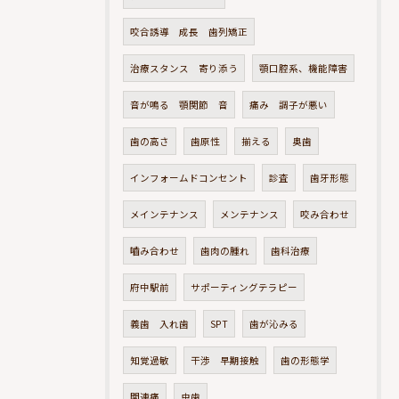
咬合誘導 成長 歯列矯正
治療スタンス 寄り添う
顎口腔系、機能障害
音が鳴る 顎関節 音
痛み 調子が悪い
歯の高さ
歯原性
揃える
奥歯
インフォームドコンセント
診査
歯牙形態
メインテナンス
メンテナンス
咬み合わせ
嚙み合わせ
歯肉の腫れ
歯科治療
府中駅前
サポーティングテラピー
義歯 入れ歯
SPT
歯が沁みる
知覚過敏
干渉 早期接触
歯の形態学
関連痛
虫歯