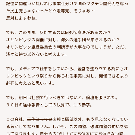
記憶に間違いが無ければ事業仕分けで国のワクチン開発力を奪っ
た民主党じゃなかったと
立憲等
党、そりゃあ…
反対しますわね。
でも、このまま、反対するのは何処迄意味があるのか？
オリンピックの開催に対し、海外の選手団が来られるのか？
オリンピック組織委員会の判断等が大事なのでしょうが、ただ、
淡々と待つ以外ないと考えます。
でも、メディアで仕事をしていたら、経営を盛り立てる為にもオ
リンピックという祭りから得られる果実に対し、開催できるよう
必死に考えると思います。
でも、朝日は社説で行うべきではないと、論壇を張られた。
９０日の途中報告としての決算で、この赤字。
この会社、
工作としての
広報と願望以外、もう見えなくなってい
る気がしてなりません。しかも、この願望、破滅願望の匂いを感
じてなりません。自分らの”らしい”立ち位置に立ち返らない時、