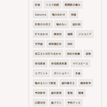
術後
リスク回避
股関節の痛み
Saburina
噛み合わせ
仮歯
形態の大切さ
噛めない
設計図
打ち合わせ
再現性
補綴
ジルコニア
天然歯
保険適応外
技術
技工士との打ち合わせ
技術の発展
姿勢
体性感覚
体性感覚刺激
マウスピース
スプリント
ポジショナー
本歯
噛めるという感覚
歯科衛生士
臨床医学
予防医学
歯科疾患
管理
健康
口腔状況
歯ブラシ
予防グッズ