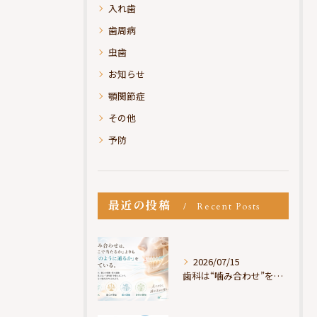
入れ歯
歯周病
虫歯
お知らせ
顎関節症
その他
予防
最近の投稿
Recent Posts
2026/07/15
歯科は“噛み合わせ”を見ているが、身体は“通り道”を見ている