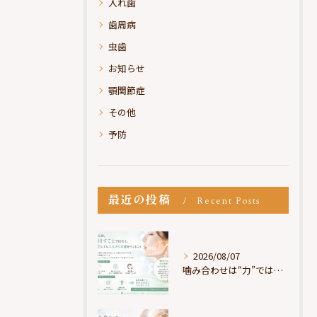
入れ歯
歯周病
虫歯
お知らせ
顎関節症
その他
予防
最近の投稿
Recent Posts
2026/08/07
噛み合わせは“力”ではなく“許可”である