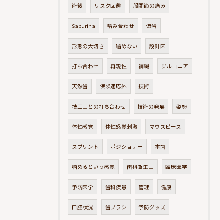
術後
リスク回避
股関節の痛み
Saburina
噛み合わせ
仮歯
形態の大切さ
噛めない
設計図
打ち合わせ
再現性
補綴
ジルコニア
天然歯
保険適応外
技術
技工士との打ち合わせ
技術の発展
姿勢
体性感覚
体性感覚刺激
マウスピース
スプリント
ポジショナー
本歯
噛めるという感覚
歯科衛生士
臨床医学
予防医学
歯科疾患
管理
健康
口腔状況
歯ブラシ
予防グッズ