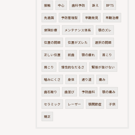
接触
中心
歯科予防
訴え
BPTS
先進国
予防管理型
早期発見
早期治療
保険診療
メンテナンス体系
顎のズレ
位置の問題
位置がズレた
選択の問題
正しい位置
前歯
顎の疲れ
首こり
肩こり
慢性的なだるさ
緊張が抜けない
噛みにくさ
身体
通り道
痛み
歯石取り
歯並び
予防歯科
顎の痛み
セラミック
レーザー
顎関節症
子供
矯正