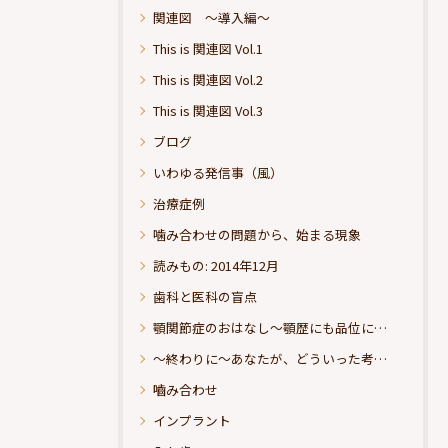
関連図 ～導入編～
This is 関連図 Vol.1
This is 関連図 Vol.2
This is 関連図 Vol.3
ブログ
いわゆる発信事（風）
治療症例
噛み合わせの問題から、始まる現象
読みもの: 2014年12月
歯科と医科の盲点
顎関節症のおはなし～顎歴にも品位にこだわりたい
～終わりに～あなたが、どういった考えの治療をお求めになられるのか？
嚙み合わせ
インプラント