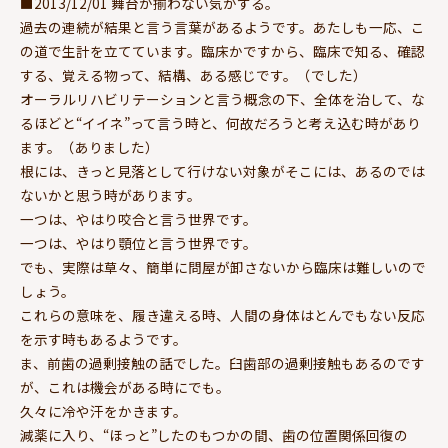
■2013/12/01 舞台が揃わない気がする。
過去の連続が結果と言う言葉があるようです。あたしも一応、こ
の道で生計を立てています。臨床かですから、臨床で知る、確認
する、覚える物って、結構、ある感じです。（でした）
オーラルリハビリテーションと言う概念の下、全体を治して、な
るほどと“イイネ”って言う時と、何故だろうと考え込む時があり
ます。（ありました）
根には、きっと見落として行けない対象がそこには、あるのでは
ないかと思う時があります。
一つは、やはり咬合と言う世界です。
一つは、やはり顎位と言う世界です。
でも、実際は草々、簡単に問屋が卸さないから臨床は難しいので
しょう。
これらの意味を、履き違える時、人間の身体はとんでもない反応
を示す時もあるようです。
ま、前歯の過剰接触の話でした。臼歯部の過剰接触もあるのです
が、これは機会がある時にでも。
久々に冷や汗をかきます。
減薬に入り、“ほっと”したのもつかの間、歯の位置関係回復の