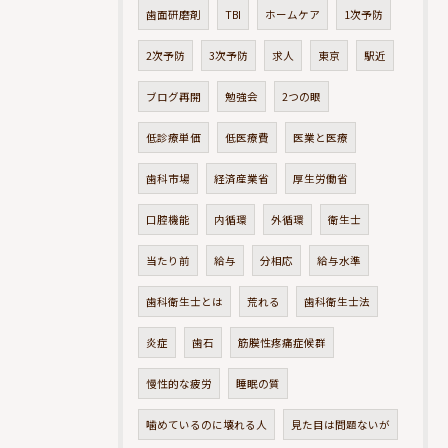
歯面研磨剤
TBI
ホームケア
1次予防
2次予防
3次予防
求人
東京
駅近
ブログ再開
勉強会
2つの眼
低診療単価
低医療費
医業と医療
歯科市場
経済産業省
厚生労働省
口腔機能
内循環
外循環
衛生士
当たり前
給与
分相応
給与水準
歯科衛生士とは
荒れる
歯科衛生士法
炎症
歯石
筋膜性疼痛症候群
慢性的な疲労
睡眠の質
噛めているのに壊れる人
見た目は問題ないが