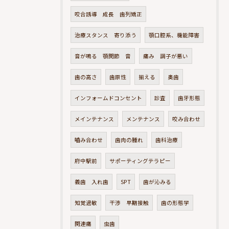
咬合誘導 成長 歯列矯正
治療スタンス 寄り添う
顎口腔系、機能障害
音が鳴る 顎関節 音
痛み 調子が悪い
歯の高さ
歯原性
揃える
奥歯
インフォームドコンセント
診査
歯牙形態
メインテナンス
メンテナンス
咬み合わせ
嚙み合わせ
歯肉の腫れ
歯科治療
府中駅前
サポーティングテラピー
義歯 入れ歯
SPT
歯が沁みる
知覚過敏
干渉 早期接触
歯の形態学
関連痛
虫歯