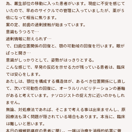
為、叢生部位の移動に入った患者がいます。現症に不安を感じて
いたので、早めのサイクルでの管理に入っていましたが、薬が５
倍になって相当に焦ります。
案の定、前歯の過剰接触が始まっています。
意識もうつろで…
過剰情報に耐えられず…
で、臼歯位置関係の回復と、顎の可動域の回復を行います。眼が
ぱっと開き…
意識がしっかりとして、姿勢がはっきりとする。
こんな感じで、早発の反応を示せる力が残っている患者は、臨床
では安心をします。
あたしは、顎位を構成する構造体が、あるべき位置関係にし直し
て、次いで可動性の回復に、オーラルリハビリテーションの基軸
があると考えています。ナソロジストの捉え方に近いのかもしれ
ません。
無論、対処療法であれば、そこまで考える事は出来ませんし、原
因療法も深く問題が隠されている場合もあります。本当に、臨床
は難しいと思います。
本日の線維筋痛症の患者に関し、一端は治療を消極的処置に徹