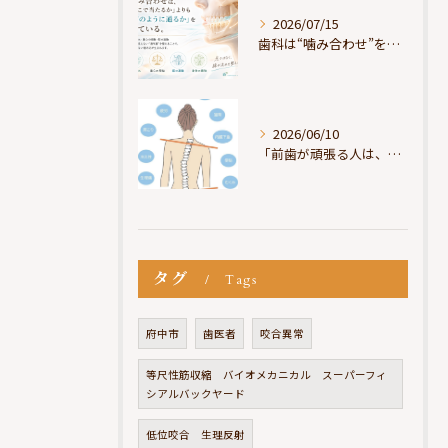
2026/07/15
歯科は“噛み合わせ”を見ているが、身体は“通り道”を見ている
2026/06/10
「前歯が頑張る人は、だいたい疲れている」
タグ
Tags
府中市
歯医者
咬合異常
等尺性筋収縮 バイオメカニカル スーパーフィ
シアルバックヤード
低位咬合 生理反射