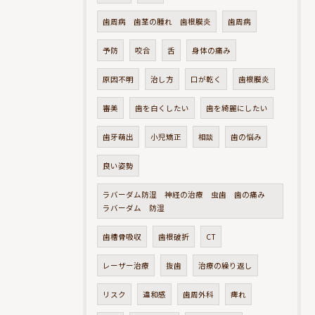
歯周病 歯茎の腫れ 歯根膜炎
歯周病
予防
咬合
舌
身体の痛み
原因不明
治し方
口が乾く
歯根膜炎
審美
歯を白くしたい
歯を綺麗にしたい
歯牙萌出
小児矯正
相談
歯の悩み
良い姿勢
ラバーダム防湿 神経の治療 虫歯 歯の痛み
ラバーダム 防湿
歯槽骨吸収
歯根破折
CT
レーザー治療
抜歯
治療の繰り返し
リスク
違和感
歯周外科
痺れ