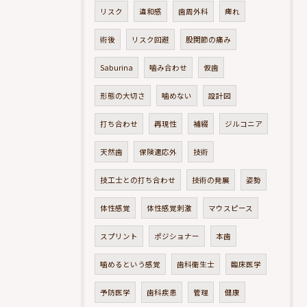
リスク
違和感
歯周外科
痺れ
術後
リスク回避
股関節の痛み
Saburina
噛み合わせ
仮歯
形態の大切さ
噛めない
設計図
打ち合わせ
再現性
補綴
ジルコニア
天然歯
保険適応外
技術
技工士との打ち合わせ
技術の発展
姿勢
体性感覚
体性感覚刺激
マウスピース
スプリント
ポジショナー
本歯
噛めるという感覚
歯科衛生士
臨床医学
予防医学
歯科疾患
管理
健康