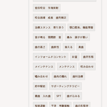
低位咬合 生理反射
咬合誘導 成長 歯列矯正
治療スタンス 寄り添う
顎口腔系、機能障害
音が鳴る 顎関節 音
痛み 調子が悪い
歯の高さ
歯原性
揃える
奥歯
インフォームドコンセント
診査
歯牙形態
メインテナンス
メンテナンス
咬み合わせ
嚙み合わせ
歯肉の腫れ
歯科治療
府中駅前
サポーティングテラピー
義歯 入れ歯
SPT
歯が沁みる
知覚過敏
干渉 早期接触
歯の形態学