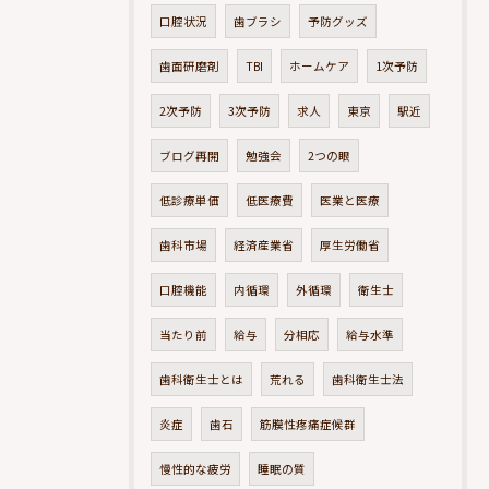
口腔状況
歯ブラシ
予防グッズ
歯面研磨剤
TBI
ホームケア
1次予防
2次予防
3次予防
求人
東京
駅近
ブログ再開
勉強会
2つの眼
低診療単価
低医療費
医業と医療
歯科市場
経済産業省
厚生労働省
口腔機能
内循環
外循環
衛生士
当たり前
給与
分相応
給与水準
歯科衛生士とは
荒れる
歯科衛生士法
炎症
歯石
筋膜性疼痛症候群
慢性的な疲労
睡眠の質