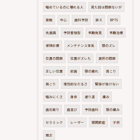
噛めているのに壊れる人
見た目は問題ないが
接触
中心
歯科予防
訴え
BPTS
先進国
予防管理型
早期発見
早期治療
保険診療
メンテナンス体系
顎のズレ
位置の問題
位置がズレた
選択の問題
正しい位置
前歯
顎の疲れ
首こり
肩こり
慢性的なだるさ
緊張が抜けない
噛みにくさ
身体
通り道
痛み
歯石取り
歯並び
予防歯科
顎の痛み
セラミック
レーザー
顎関節症
子供
矯正