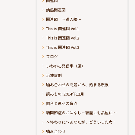
関連図
病態関連図
関連図 ～導入編～
This is 関連図 Vol.1
This is 関連図 Vol.2
This is 関連図 Vol.3
ブログ
いわゆる発信事（風）
治療症例
噛み合わせの問題から、始まる現象
読みもの: 2014年12月
歯科と医科の盲点
顎関節症のおはなし～顎歴にも品位にこだわりたい
～終わりに～あなたが、どういった考えの治療をお求めになられるのか？
嚙み合わせ