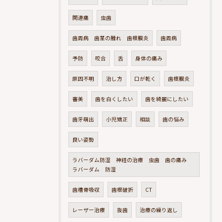
関連痛
虫歯
歯周病 歯茎の腫れ 歯根膜炎
歯周病
予防
咬合
舌
身体の痛み
原因不明
治し方
口が乾く
歯根膜炎
審美
歯を白くしたい
歯を綺麗にしたい
歯牙萌出
小児矯正
相談
歯の悩み
良い姿勢
ラバーダム防湿 神経の治療 虫歯 歯の痛み
ラバーダム 防湿
歯槽骨吸収
歯根破折
CT
レーザー治療
抜歯
治療の繰り返し