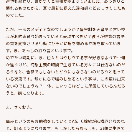
連休も終わり、気がつくと令和が始まっていました。あっさりと
慣れるものだから、耳で最初に捉えた違和感などあっさりしたも
のでした。
ただ、一部のメディアなのでしょうか？皇室制を天皇制と言い換
えがお約束通り始まっていると表現すべきか？彼らが得意の言語
の質を変換させる行動にひそかに眉を顰める立場を取っていま
す。ま、あっしの独り言という事で。
めでたい時期に、ま、色々とはやし立てる事が好きなようで…何
か違うけど、幻想主義の時間で生きている方々には仕方ないのだ
ろうなと、合掌でもしないとどうにもならないのだろうと思って
いる次第です。静かに心で噛みしめるという事は、この輩は出来
ないのでしょうね？一体、こいつらはどこに所属しているんだろ
うと、嫌になります。
ま、さておき。
痛みというのもお勉強をしていくとAδ、C線維が結構厄介なのね
と、知るようになります。もしかしたらあっしも、幻想に生きて