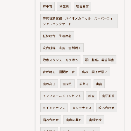
府中市
歯医者
咬合異常
等尺性筋収縮 バイオメカニカル スーパーフィ
シアルバックヤード
低位咬合 生理反射
咬合誘導 成長 歯列矯正
治療スタンス 寄り添う
顎口腔系、機能障害
音が鳴る 顎関節 音
痛み 調子が悪い
歯の高さ
歯原性
揃える
奥歯
インフォームドコンセント
診査
歯牙形態
メインテナンス
メンテナンス
咬み合わせ
嚙み合わせ
歯肉の腫れ
歯科治療