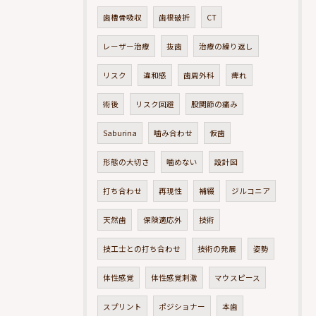
歯槽骨吸収
歯根破折
CT
レーザー治療
抜歯
治療の繰り返し
リスク
違和感
歯周外科
痺れ
術後
リスク回避
股関節の痛み
Saburina
噛み合わせ
仮歯
形態の大切さ
噛めない
設計図
打ち合わせ
再現性
補綴
ジルコニア
天然歯
保険適応外
技術
技工士との打ち合わせ
技術の発展
姿勢
体性感覚
体性感覚刺激
マウスピース
スプリント
ポジショナー
本歯