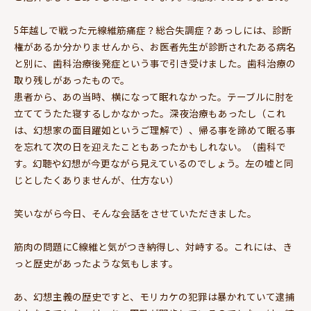
5年越しで戦った元線維筋痛症？総合失調症？あっしには、診断
権があるか分かりませんから、お医者先生が診断されたある病名
と別に、歯科治療後発症という事で引き受けました。歯科治療の
取り残しがあったもので。
患者から、あの当時、横になって眠れなかった。テーブルに肘を
立ててうたた寝するしかなかった。深夜治療もあったし（これ
は、幻想家の面目躍如というご理解で）、帰る事を諦めて眠る事
を忘れて次の日を迎えたこともあったかもしれない。（歯科で
す。幻聴や幻想が今更ながら見えているのでしょう。左の嘘と同
じとしたくありませんが、仕方ない）
笑いながら今日、そんな会話をさせていただきました。
筋肉の問題にC線維と気がつき納得し、対峙する。これには、き
っと歴史があったような気もします。
あ、幻想主義の歴史ですと、モリカケの犯罪は暴かれていて逮捕