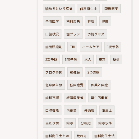
噛めるという感覚
歯科衛生士
臨床医学
予防医学
歯科疾患
管理
健康
口腔状況
歯ブラシ
予防グッズ
歯面研磨剤
TBI
ホームケア
1次予防
2次予防
3次予防
求人
東京
駅近
ブログ再開
勉強会
2つの眼
低診療単価
低医療費
医業と医療
歯科市場
経済産業省
厚生労働省
口腔機能
内循環
外循環
衛生士
当たり前
給与
分相応
給与水準
歯科衛生士とは
荒れる
歯科衛生士法