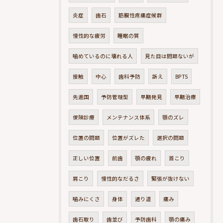
炎症
歯石
筋膜性疼痛症候群
慢性的な疲労
睡眠の質
噛めているのに壊れる人
見た目は問題ないが
接触
中心
歯科予防
訴え
BPTS
先進国
予防管理型
早期発見
早期治療
保険診療
メンテナンス体系
顎のズレ
位置の問題
位置がズレた
選択の問題
正しい位置
前歯
顎の疲れ
首こり
肩こり
慢性的なだるさ
緊張が抜けない
噛みにくさ
身体
通り道
痛み
歯石取り
歯並び
予防歯科
顎の痛み