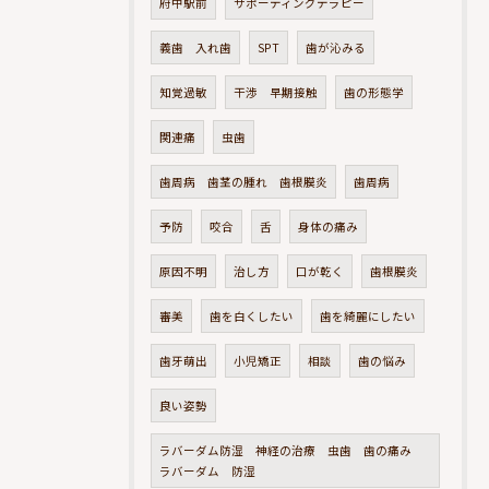
府中駅前
サポーティングテラピー
義歯 入れ歯
SPT
歯が沁みる
知覚過敏
干渉 早期接触
歯の形態学
関連痛
虫歯
歯周病 歯茎の腫れ 歯根膜炎
歯周病
予防
咬合
舌
身体の痛み
原因不明
治し方
口が乾く
歯根膜炎
審美
歯を白くしたい
歯を綺麗にしたい
歯牙萌出
小児矯正
相談
歯の悩み
良い姿勢
ラバーダム防湿 神経の治療 虫歯 歯の痛み
ラバーダム 防湿