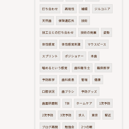
打ち合わせ
再現性
補綴
ジルコニア
天然歯
保険適応外
技術
技工士との打ち合わせ
技術の発展
姿勢
体性感覚
体性感覚刺激
マウスピース
スプリント
ポジショナー
本歯
噛めるという感覚
歯科衛生士
臨床医学
予防医学
歯科疾患
管理
健康
口腔状況
歯ブラシ
予防グッズ
歯面研磨剤
TBI
ホームケア
1次予防
2次予防
3次予防
求人
東京
駅近
ブログ再開
勉強会
2つの眼