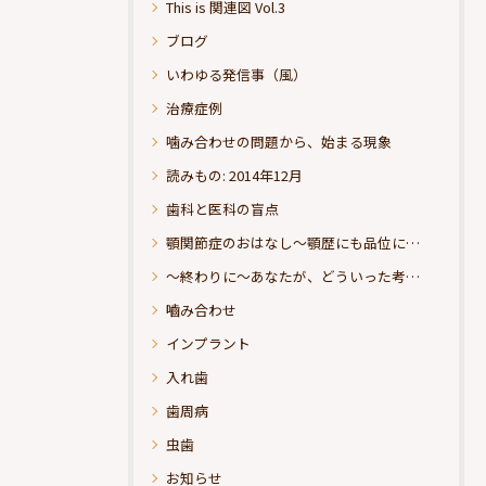
This is 関連図 Vol.3
ブログ
いわゆる発信事（風）
治療症例
噛み合わせの問題から、始まる現象
読みもの: 2014年12月
歯科と医科の盲点
顎関節症のおはなし～顎歴にも品位にこだわりたい
～終わりに～あなたが、どういった考えの治療をお求めになられるのか？
嚙み合わせ
インプラント
入れ歯
歯周病
虫歯
お知らせ