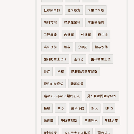
低診療単価
低医療費
医業と医療
歯科市場
経済産業省
厚生労働省
口腔機能
内循環
外循環
衛生士
当たり前
給与
分相応
給与水準
歯科衛生士とは
荒れる
歯科衛生士法
炎症
歯石
筋膜性疼痛症候群
慢性的な疲労
睡眠の質
噛めているのに壊れる人
見た目は問題ないが
接触
中心
歯科予防
訴え
BPTS
先進国
予防管理型
早期発見
早期治療
保険診療
メンテナンス体系
顎のズレ