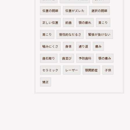
位置の問題
位置がズレた
選択の問題
正しい位置
前歯
顎の疲れ
首こり
肩こり
慢性的なだるさ
緊張が抜けない
噛みにくさ
身体
通り道
痛み
歯石取り
歯並び
予防歯科
顎の痛み
セラミック
レーザー
顎関節症
子供
矯正