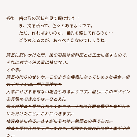
術後 歯の形の形状を見て頂ければ…
ま、拘る所って、色々とあるようです。
ただ、作ればよいのか。目的を渡して作るのか…
どう考えるのが、あるべき姿なのでしょうね。
院長に問いかけた所、歯の形態は歯科医と技工士に属すもので、
それに対する決め事は特にない。
との事。
院長の拘りのせいか、このような疾患になってしまった場合、歯
のデザインは、例え保険でも
大事にせざるを得ない場合もあるようです。但し、このデザイン
を具現化できたのは、ひとえに
患者が検査を受け入れてくださり、それに必要な費用を負担して
いただけたこと。これにつきます。
検査ぬきに拘る。さすがにそれは、無理との事でした。
検査を受け入れて下さったので、保険でも歯の形に拘る事が出来
た。