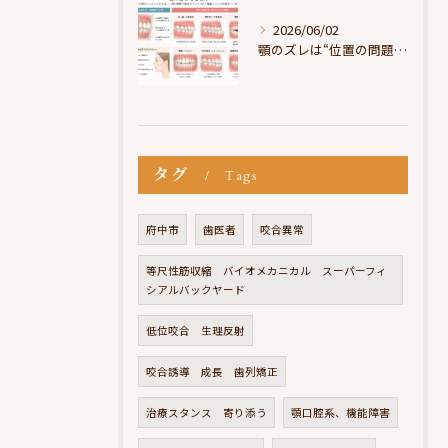
2026/06/02
顎のズレは“位置の問題”ではなく“選択の問題”
タグ
Tags
府中市
歯医者
咬合異常
等尺性筋収縮 バイオメカニカル スーパーフィ
シアルバックヤード
低位咬合 生理反射
咬合誘導 成長 歯列矯正
治療スタンス 寄り添う
顎口腔系、機能障害