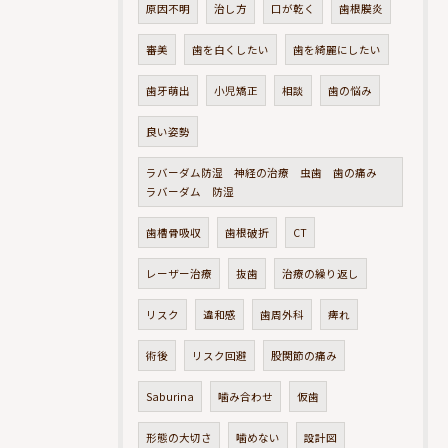
原因不明
治し方
口が乾く
歯根膜炎
審美
歯を白くしたい
歯を綺麗にしたい
歯牙萌出
小児矯正
相談
歯の悩み
良い姿勢
ラバーダム防湿 神経の治療 虫歯 歯の痛み
ラバーダム 防湿
歯槽骨吸収
歯根破折
CT
レーザー治療
抜歯
治療の繰り返し
リスク
違和感
歯周外科
痺れ
術後
リスク回避
股関節の痛み
Saburina
噛み合わせ
仮歯
形態の大切さ
噛めない
設計図