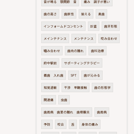
音が鳴る 顎関節 音
痛み 調子が悪い
歯の高さ
歯原性
揃える
奥歯
インフォームドコンセント
診査
歯牙形態
メインテナンス
メンテナンス
咬み合わせ
嚙み合わせ
歯肉の腫れ
歯科治療
府中駅前
サポーティングテラピー
義歯 入れ歯
SPT
歯が沁みる
知覚過敏
干渉 早期接触
歯の形態学
関連痛
虫歯
歯周病 歯茎の腫れ 歯根膜炎
歯周病
予防
咬合
舌
身体の痛み